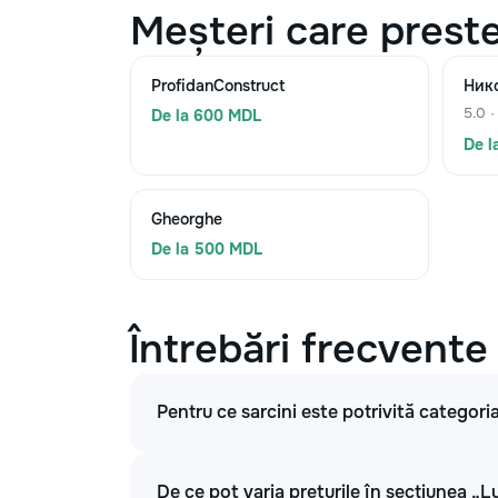
Meșteri care preste
ProfidanConstruct
Ник
5.0 ·
De la 600 MDL
De l
Gheorghe
De la 500 MDL
Întrebări frecvente
Pentru ce sarcini este potrivită categoria
De ce pot varia prețurile în secțiunea „Lu