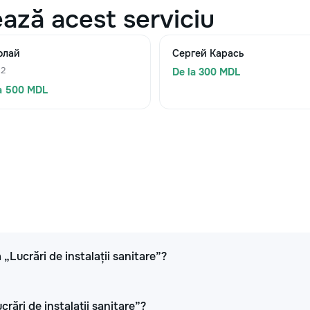
ază acest serviciu
олай
Сергей Карась
 2
De la 300 MDL
a 500 MDL
 „Lucrări de instalații sanitare”?
crări de instalații sanitare”?