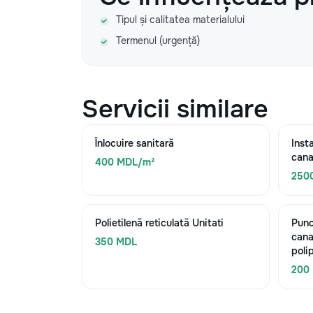
Tipul și calitatea materialului
Termenul (urgență)
Servicii similare
Înlocuire sanitară
Inst
cana
400 MDL/m²
250
Polietilenă reticulată Unitati
Punc
cana
350 MDL
poli
200