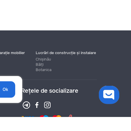
rație mobilier
Lucrări de construcție și instalare
Chișinău
Bălți
Botanica
Ok
Rețele de socializare