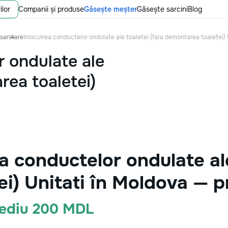
ilor
Companii și produse
Găsește meșter
Găsește sarcini
Blog
 sanitare
Inlocuirea conductelor ondulate ale toaletei (fara demontarea toaletei) 
r ondulate ale
rea toaletei)
a conductelor ondulate ale
i) Unitati în Moldova — p
Mediu 200 MDL