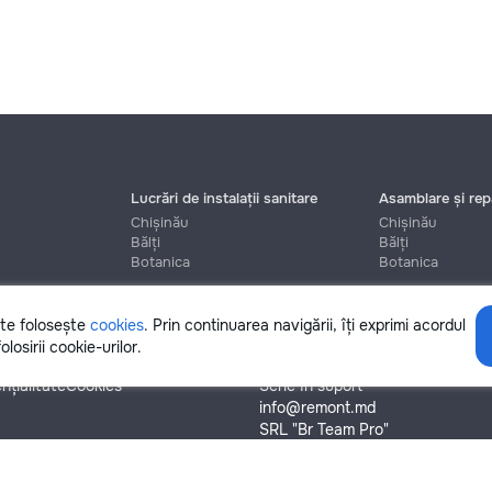
Lucrări de instalații sanitare
Asamblare și repa
Chișinău
Chișinău
Bălți
Bălți
Botanica
Botanica
ite folosește
cookies
. Prin continuarea navigării, îți exprimi acordul
Ajutor
olosirii cookie-urilor.
nțialitate
Cookies
Scrie în suport
info@remont.md
SRL "Br Team Pro"