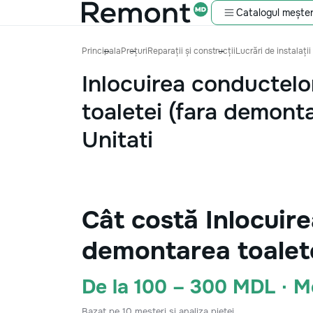
Catalogul meșter
Principala
Prețuri
Reparații și construcții
Lucrări de instalații
Inlocuirea conductelo
toaletei (fara demonta
Unitati
Cât costă Inlocuire
demontarea toalete
De la 100 – 300 MDL · 
Bazat pe 10 meșteri și analiza pieței