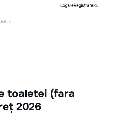
Logare
Registrare
Ru
Unitati
 toaletei (fara
reț 2026