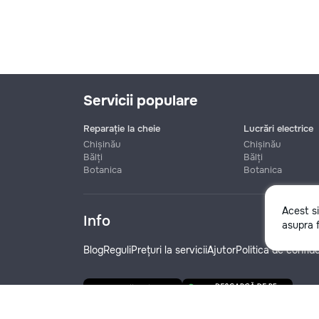
Servicii populare
Reparație la cheie
Lucrări electrice
Chișinău
Chișinău
Bălți
Bălți
Botanica
Botanica
Nume
Acest s
Info
asupra f
Telefon
Blog
Reguli
Prețuri la servicii
Ajutor
Politica de confide
Denumire companie