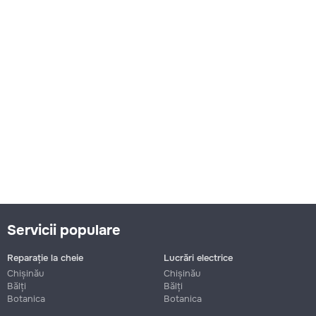
Servicii populare
Reparație la cheie
Lucrări electrice
Chișinău
Chișinău
Bălți
Bălți
Botanica
Botanica