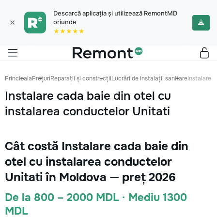
Descarcă aplicația și utilizează RemontMD
×
oriunde
★★★★★
Principala
Prețuri
Reparații și construcții
Lucrări de instalații sanitare
Instalare c
Instalare cada baie din otel cu
instalarea conductelor Unitati
Cât costă Instalare cada baie din
otel cu instalarea conductelor
Unitati în Moldova — preț 2026
De la 800 – 2000 MDL · Mediu 1300
MDL