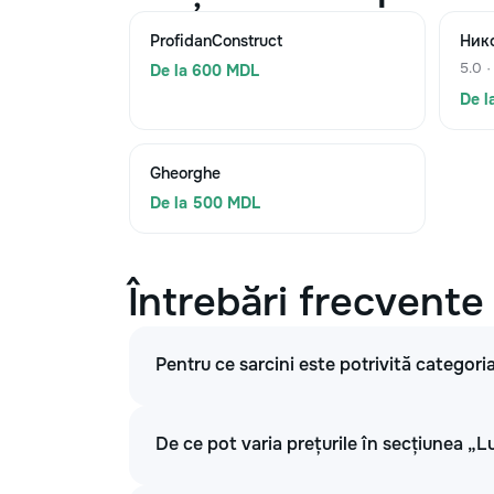
ProfidanConstruct
Ник
5.0 ·
De la 600 MDL
De l
Gheorghe
De la 500 MDL
Întrebări frecvente
Pentru ce sarcini este potrivită categoria
De ce pot varia prețurile în secțiunea „Lu