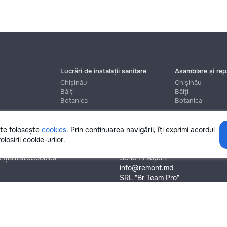
Lucrări de instalații sanitare
Asamblare și repa
Chișinău
Chișinău
Bălți
Bălți
Botanica
Botanica
ite folosește
cookies
. Prin continuarea navigării, îți exprimi acordul
Ajutor
olosirii cookie-urilor.
nțialitate
Cookies
Scrie în suport
info@remont.md
SRL "Br Team Pro"