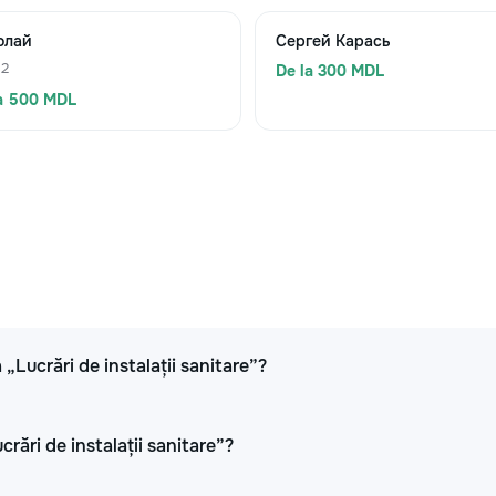
олай
Сергей Карась
 2
De la 300 MDL
a 500 MDL
 „Lucrări de instalații sanitare”?
crări de instalații sanitare”?