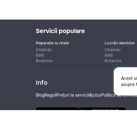
Servicii populare
Reparație la cheie
Lucrări electrice
Chișinău
Chișinău
Bălți
Bălți
Botanica
Botanica
Nume
Acest s
Info
asupra f
Telefon
Blog
Reguli
Prețuri la servicii
Ajutor
Politica de confide
Denumire companie