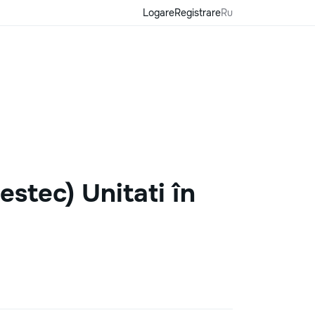
Logare
Registrare
Ru
estec) Unitati în