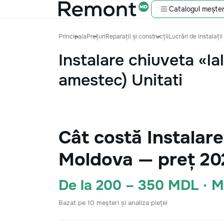
Catalogul meșter
Principala
Prețuri
Reparații și construcții
Lucrări de instalații
Instalare chiuveta «la
amestec) Unitati
Cât costă Instalare
Moldova — preț 20
De la 200 – 350 MDL · 
Bazat pe 10 meșteri și analiza pieței