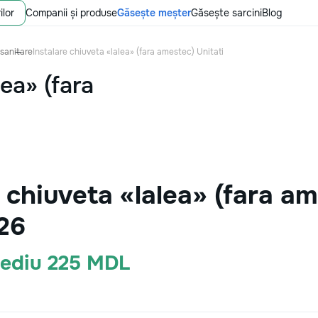
ilor
Companii și produse
Găsește meșter
Găsește sarcini
Blog
 sanitare
Instalare chiuveta «lalea» (fara amestec) Unitati
lea» (fara
 chiuveta «lalea» (fara am
26
Mediu 225 MDL