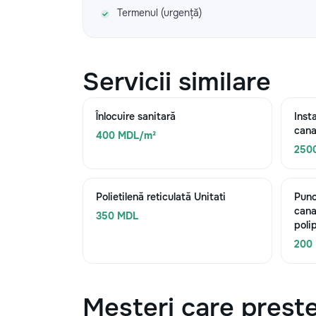
Termenul (urgență)
Servicii similare
Înlocuire sanitară
Inst
cana
400 MDL/m²
250
Polietilenă reticulată Unitati
Punc
cana
350 MDL
poli
200
Meșteri care preste