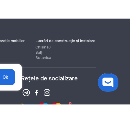
rație mobilier
Lucrări de construcție și instalare
Chișinău
Bălți
Botanica
Ok
Rețele de socializare