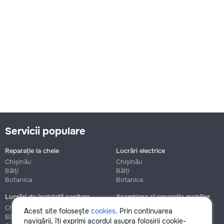
Servicii populare
Reparație la cheie
Lucrări electrice
Chișinău
Chișinău
Bălți
Bălți
Botanica
Botanica
Lucrări de instalații sanitare
Asamblare și reparație mobilier
Chișinău
Chișinău
Acest site folosește
cookies
. Prin continuarea
Bălți
Bălți
navigării, îți exprimi acordul asupra folosirii cookie-