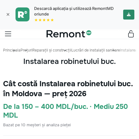
Descarcă aplicația și utilizează RemontMD
×
oriunde
★★★★★
Principala
Prețuri
Reparații și construcții
Lucrări de instalații sanitare
Instalarea 
Instalarea robinetului buc.
Cât costă Instalarea robinetului buc.
în Moldova — preț 2026
De la 150 – 400 MDL/buc. · Mediu 250
MDL
Bazat pe 10 meșteri și analiza pieței