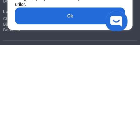
Botanica
Botanica
urilor.
Lucrări de construcție și instalare
Ok
Chișinău
Bălți
Botanica
Blog
Reguli
Prețuri la servicii
Ajutor
Politica de confidențialitate
Cookies
Scrie în suport
info@remont.md