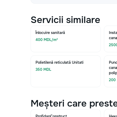
Servicii similare
Înlocuire sanitară
Inst
cana
400 MDL/m²
250
Polietilenă reticulată Unitati
Punc
cana
350 MDL
poli
200
Meșteri care preste
ProfidanConstruct
Ник