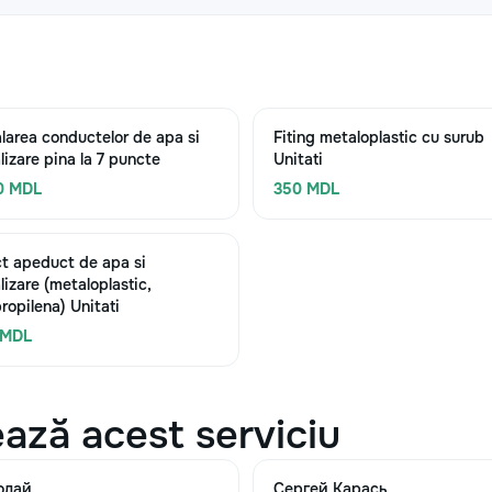
alarea conductelor de apa si
Fiting metaloplastic cu surub
lizare pina la 7 puncte
Unitati
0 MDL
350 MDL
t apeduct de apa si
lizare (metaloplastic,
propilena) Unitati
 MDL
ază acest serviciu
олай
Сергей Карась