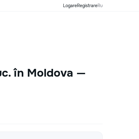
Logare
Registrare
Ru
uc. în Moldova —