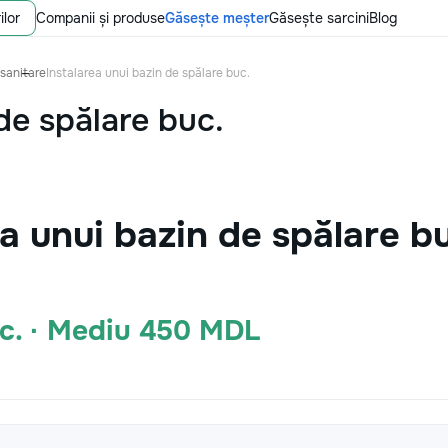
ilor
Companii și produse
Găsește meșter
Găsește sarcini
Blog
 sanitare
Instalarea unui bazin de spălare buc.
de spălare buc.
ea unui bazin de spălare b
c. · Mediu 450 MDL