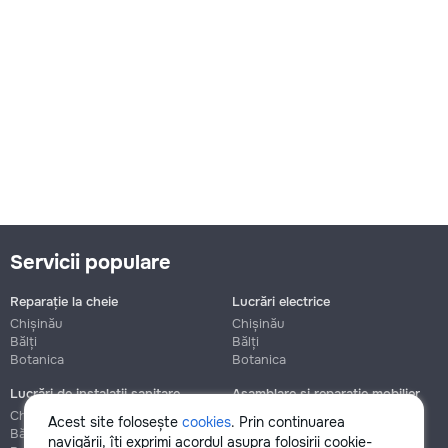
Servicii populare
Reparație la cheie
Lucrări electrice
Chișinău
Chișinău
Bălți
Bălți
Botanica
Botanica
Lucrări de instalații sanitare
Asamblare și reparație mobilier
Chișinău
Chișinău
Acest site folosește
cookies
. Prin continuarea
Bălți
Bălți
navigării, îți exprimi acordul asupra folosirii cookie-