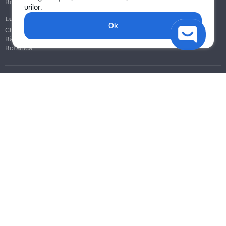
Botanica
Botanica
urilor.
Lucrări de construcție și instalare
Ok
Chișinău
Bălți
Botanica
Blog
Reguli
Prețuri la servicii
Ajutor
Politica de confidențialitate
Cookies
Scrie în suport
info@remont.md