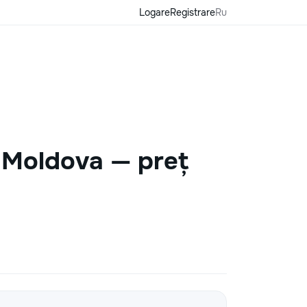
Logare
Registrare
Ru
în Moldova — preț