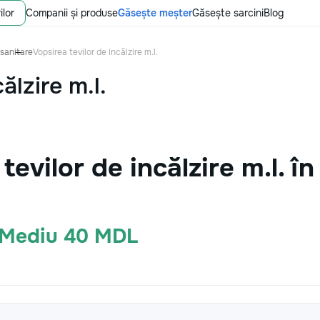
ilor
Companii și produse
Găsește meșter
Găsește sarcini
Blog
 sanitare
Vopsirea tevilor de incălzire m.l.
ălzire m.l.
tevilor de incălzire m.l. 
· Mediu 40 MDL