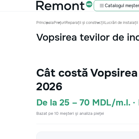
Catalogul meșter
Principala
Prețuri
Reparații și construcții
Lucrări de instalații
Vopsirea tevilor de inc
Cât costă Vopsirea 
2026
De la 25 – 70 MDL/m.l. 
Bazat pe 10 meșteri și analiza pieței