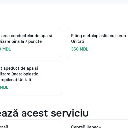
alarea conductelor de apa si
Fiting metaloplastic cu surub
lizare pina la 7 puncte
Unitati
0 MDL
350 MDL
t apeduct de apa si
lizare (metaloplastic,
propilena) Unitati
 MDL
ază acest serviciu
олай
Сергей Карась