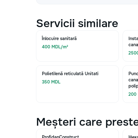
Servicii similare
Înlocuire sanitară
Inst
cana
400 MDL/m²
250
Polietilenă reticulată Unitati
Punc
cana
350 MDL
poli
200
Meșteri care preste
ProfidanConstruct
Ник