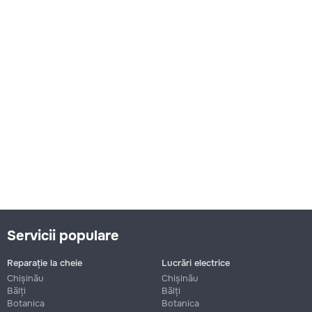
Servicii populare
Reparație la cheie
Lucrări electrice
Chișinău
Chișinău
Bălți
Bălți
Botanica
Botanica