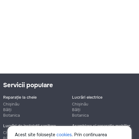
Servicii populare
Reparație la cheie
Lucrări electrice
Chișinău
Chișinău
Bălți
Bălți
Botanica
Botanica
Lucrări de instalații sanitare
Asamblare și reparație mobilier
Chișinău
Chișinău
Acest site folosește
cookies
. Prin continuarea
Bălți
Bălți