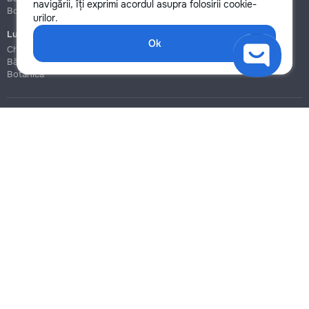
navigării, îți exprimi acordul asupra folosirii cookie-
Botanica
Botanica
urilor.
Lucrări de construcție și instalare
Ok
Chișinău
Bălți
Botanica
Blog
Reguli
Prețuri la servicii
Ajutor
Politica de confidențialitate
Cookies
Scrie în suport