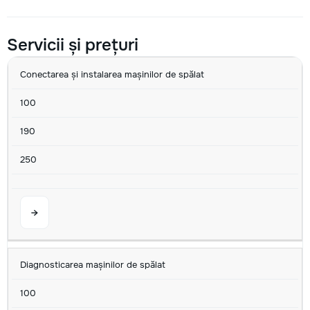
Servicii și prețuri
SERVICIU
MIN
AVG
MAX
U/M
Conectarea și instalarea mașinilor de spălat
100
190
250
→
Diagnosticarea mașinilor de spălat
100