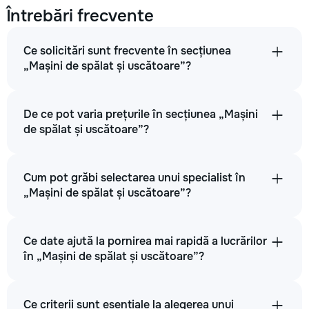
260
Întrebări frecvente
500
Ce solicitări sunt frecvente în secțiunea
750
„Mașini de spălat și uscătoare”?
De ce pot varia prețurile în secțiunea „Mașini
→
de spălat și uscătoare”?
Mașina de spălat este zgomotoasă
Cum pot grăbi selectarea unui specialist în
„Mașini de spălat și uscătoare”?
260
700
Ce date ajută la pornirea mai rapidă a lucrărilor
1500
în „Mașini de spălat și uscătoare”?
Ce criterii sunt esențiale la alegerea unui
→