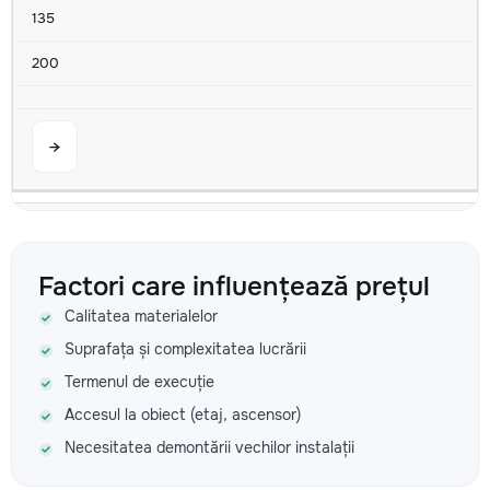
135
200
→
Mașina de spălat nu se scurge
200
Factori care influențează prețul
Calitatea materialelor
350
Suprafața și complexitatea lucrării
600
Termenul de execuție
Accesul la obiect (etaj, ascensor)
Necesitatea demontării vechilor instalații
→