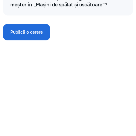
meșter în „Mașini de spălat și uscătoare”?
Mașina de spălat nu trage apă
Publică o cerere
250
400
650
→
Mașina de spălat nu se deschide
200
300