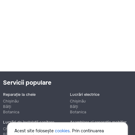
550
→
Indicatorii mașinii de spălat-uscător clipesc
250
380
Servicii populare
600
Reparație la cheie
Lucrări electrice
Chișinău
Chișinău
Bălți
Bălți
Botanica
Botanica
→
Lucrări de instalații sanitare
Asamblare și reparație mobilier
Chișinău
Chișinău
Acest site folosește
cookies
. Prin continuarea
Bălți
Bălți