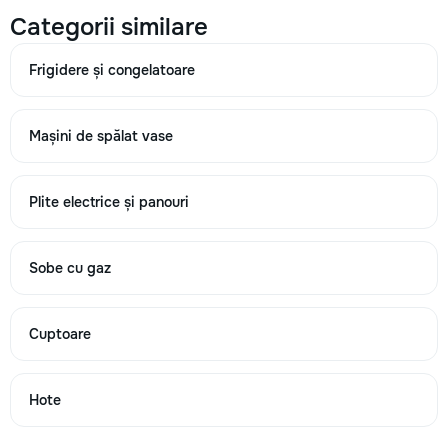
Categorii similare
→
Frigidere și congelatoare
Mașini de spălat vase
Mașina de spălat nu pornește
260
Plite electrice și panouri
630
1000
Sobe cu gaz
Cuptoare
→
Hote
Mașina de spălat sare