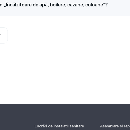
 în „Încălzitoare de apă, boilere, cazane, coloane”?
r
Lucrări de instalații sanitare
Asamblare și repa