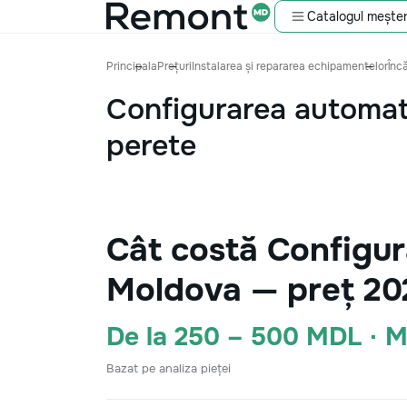
Catalogul meșter
Principala
Prețuri
Instalarea și repararea echipamentelor
Înc
Configurarea automat
perete
Cât costă Configur
Moldova — preț 20
De la 250 – 500 MDL · 
Bazat pe analiza pieței