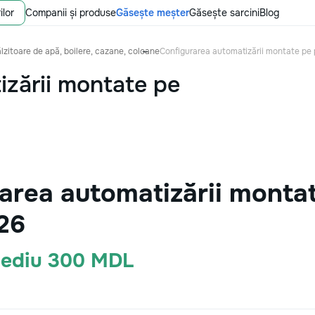
ilor
Companii și produse
Găsește meșter
Găsește sarcini
Blog
ălzitoare de apă, boilere, cazane, coloane
Configurarea automatizării montate pe
izării montate pe
area automatizării montat
26
Mediu 300 MDL