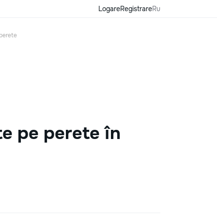
Logare
Registrare
Ru
 perete
e pe perete în