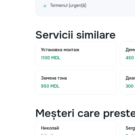
Termenul (urgență)
Servicii similare
Установка монтаж
Дем
1100 MDL
450
Замена тэна
Диа
950 MDL
300
Meșteri care preste
Николай
Serg