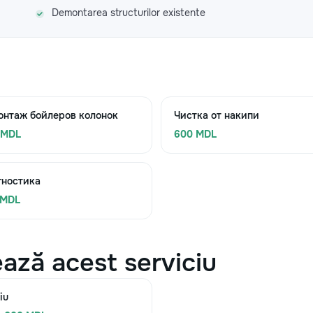
Demontarea structurilor existente
онтаж бойлеров колонок
Чистка от накипи
 MDL
600 MDL
гностика
 MDL
ază acest serviciu
iu