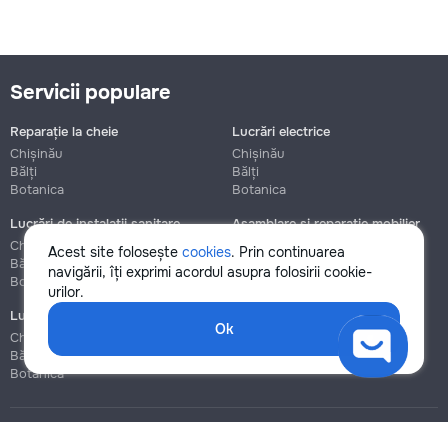
Servicii populare
Reparație la cheie
Lucrări electrice
Chișinău
Chișinău
Bălți
Bălți
Botanica
Botanica
Lucrări de instalații sanitare
Asamblare și reparație mobilier
Chișinău
Chișinău
Acest site folosește
cookies
. Prin continuarea
Bălți
Bălți
navigării, îți exprimi acordul asupra folosirii cookie-
Botanica
Botanica
urilor.
Lucrări de construcție și instalare
Ok
Chișinău
Bălți
Botanica
Blog