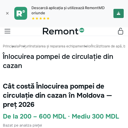
Descarcă aplicația și utilizează RemontMD
×
oriunde
★★★★★
Principala
Prețuri
Instalarea și repararea echipamentelor
Încălzitoare de apă, bo
Înlocuirea pompei de circulație din
cazan
Cât costă Înlocuirea pompei de
circulație din cazan în Moldova —
preț 2026
De la 200 – 600 MDL · Mediu 300 MDL
Bazat pe analiza pieței