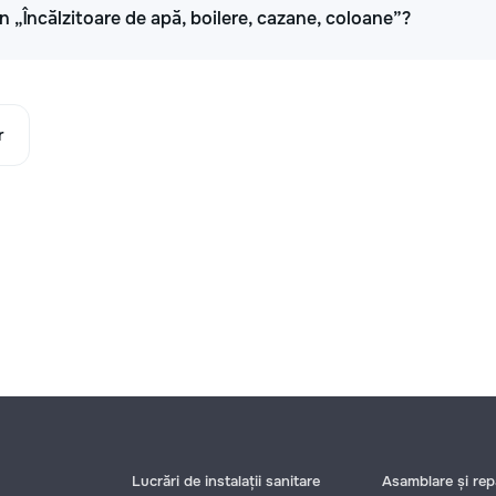
 în „Încălzitoare de apă, boilere, cazane, coloane”?
r
Lucrări de instalații sanitare
Asamblare și repa