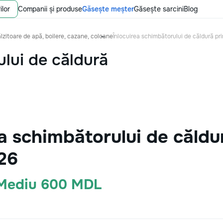
ilor
Companii și produse
Găsește meșter
Găsește sarcini
Blog
ălzitoare de apă, boilere, cazane, coloane
Înlocuirea schimbătorului de căldură pri
ului de căldură
a schimbătorului de căldur
26
 Mediu 600 MDL