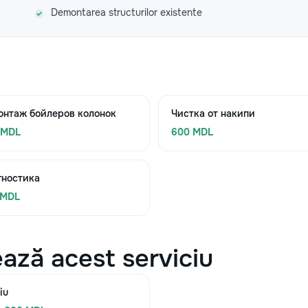
Demontarea structurilor existente
онтаж бойлеров колонок
Чистка от накипи
 MDL
600 MDL
гностика
 MDL
ază acest serviciu
iu