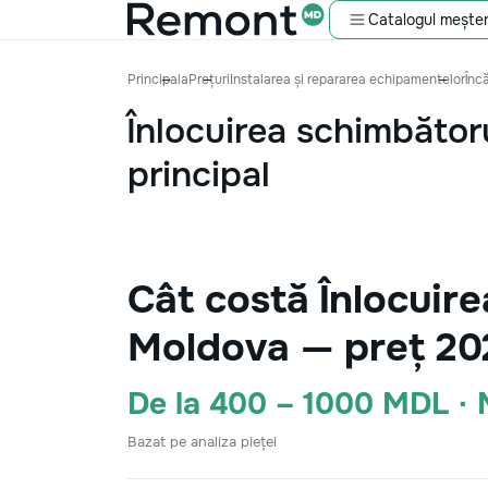
Catalogul meșter
Principala
Prețuri
Instalarea și repararea echipamentelor
Înc
Înlocuirea schimbător
principal
Cât costă Înlocuire
Moldova — preț 20
De la 400 – 1000 MDL ·
Bazat pe analiza pieței