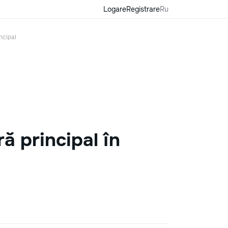
Logare
Registrare
Ru
ncipal
ă principal în