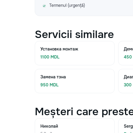
Termenul (urgență)
Servicii similare
Установка монтаж
Дем
1100 MDL
450
Замена тэна
Диа
950 MDL
300
Meșteri care preste
Николай
Serg