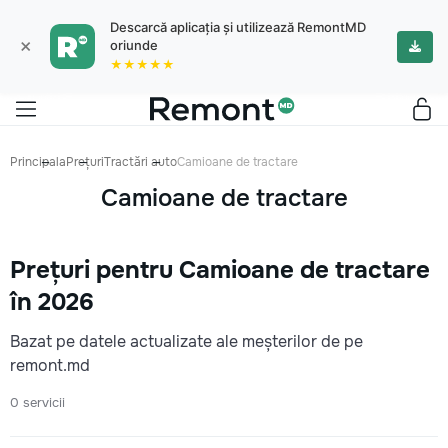
Descarcă aplicația și utilizează RemontMD
×
oriunde
★★★★★
Principala
Prețuri
Tractări auto
Camioane de tractare
Camioane de tractare
Prețuri pentru Camioane de tractare
în 2026
Bazat pe datele actualizate ale meșterilor de pe
remont.md
0 servicii