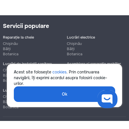
Servicii populare
Reparație la cheie
Lucrări electrice
Chișinău
Chișinău
Bălți
Bălți
Botanica
Botanica
Lucrări de instalații sanitare
Asamblare și reparație mobilier
Chișinău
Chișinău
Acest site folosește
cookies
. Prin continuarea
Bălți
Bălți
navigării, îți exprimi acordul asupra folosirii cookie-
Botanica
Botanica
urilor.
Lucrări de construcție și instalare
Ok
Chișinău
Bălți
Botanica
Blog