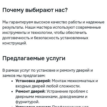
Почему выбирают нас?
Мы гарантируем высокое качество работы и надежные
результаты. Наши мастера используют современные
инструменты и технологии, чтобы обеспечить
долговечность и безопасность установленных
конструкций.
Предлагаемые услуги
В рамках услуг по установке и ремонту дверей и
замков мы предлагаем:
Установка дверей:
Монтаж межкомнатных и
входных дверей любой сложности.
Ремонт дверей:
Устранение проблем с
дверными механиками, доводчиками и
фурнитурой.