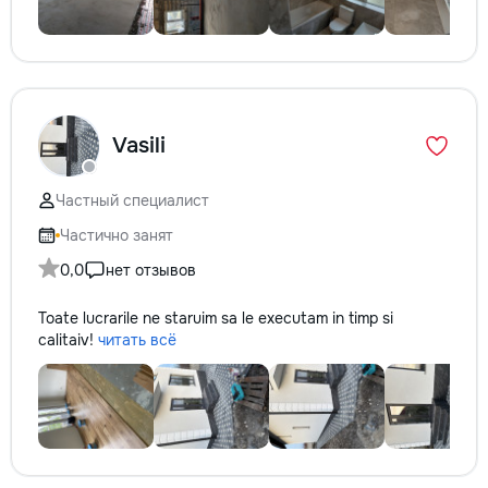
Vasili
Частный специалист
Частично занят
0,0
нет отзывов
Toate lucrarile ne staruim sa le executam in timp si
calitaiv!
читать всё