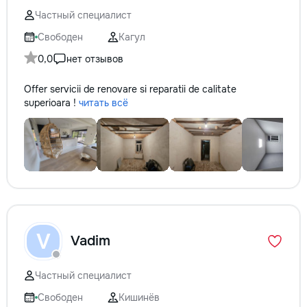
Частный специалист
Свободен
Кагул
0,0
нет отзывов
Offer servicii de renovare si reparatii de calitate
superioara !
читать всё
V
Vadim
Частный специалист
Свободен
Кишинёв