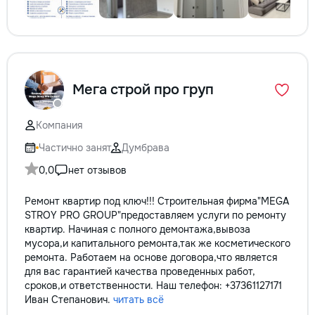
Мега строй про груп
Компания
Частично занят
Думбрава
0,0
нет отзывов
Ремонт квартир под ключ!!! Строительная фирма"MEGA
STROY PRO GROUP"предоставляем услуги по ремонту
квартир. Начиная с полного демонтажа,вывоза
мусора,и капитального ремонта,так же косметического
ремонта. Работаем на основе договора,что является
для вас гарантией качества проведенных работ,
сроков,и ответственности. Наш телефон: +37361127171
Иван Степанович.
читать всё