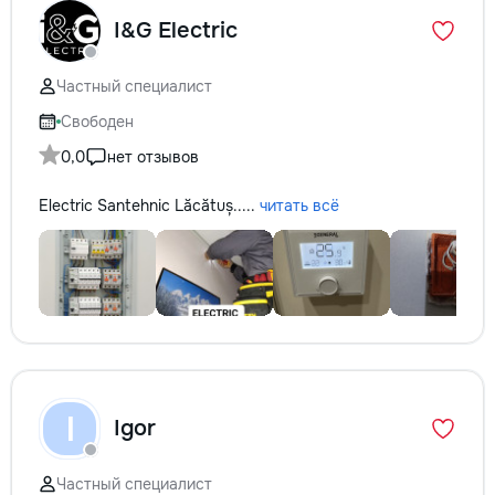
I&G Electric
Частный специалист
Свободен
0,0
нет отзывов
Electric Santehnic Lăcătuș.....
читать всё
I
Igor
Частный специалист