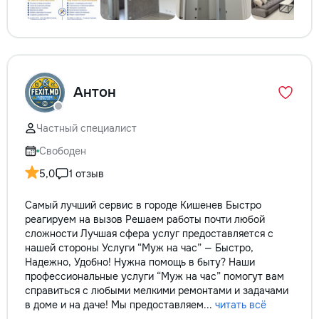
Антон
Частный специалист
Свободен
5,0
1 отзыв
Самый лучший сервис в городе Кишенев Быстро
реагируем на вызов Решаем работы почти любой
сложности Лучшая сфера услуг предоставляется с
нашей стороны Услуги “Муж на час” — Быстро,
Надежно, Удобно! Нужна помощь в быту? Наши
профессиональные услуги “Муж на час” помогут вам
справиться с любыми мелкими ремонтами и задачами
в доме и на даче! Мы предоставляем...
читать всё