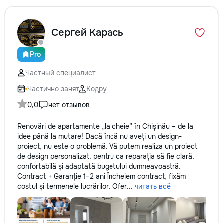
Сергей Карась
Pro
Частный специалист
Частично занят
Кодру
0,0
нет отзывов
Renovări de apartamente „la cheie” în Chișinău – de la
idee până la mutare! Dacă încă nu aveți un design-
proiect, nu este o problemă. Vă putem realiza un proiect
de design personalizat, pentru ca reparația să fie clară,
confortabilă și adaptată bugetului dumneavoastră.
Contract + Garanție 1–2 ani Încheiem contract, fixăm
costul și termenele lucrărilor. Ofer...
читать всё