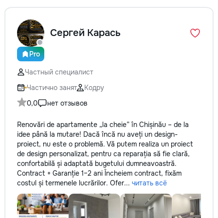
la fiecare detaliu. Contactați-ne
pentru o consultație gratuită și un
deviz fără obligații: 069 376 542
Сергей Карась
+373 603 31 178 Viber | WhatsApp
| Telegram Disponibili zilnic pentru
Pro
consultații și programări. Deviz
gratuit Consultanță profesională
Частный специалист
Soluții pentru orice buget
Reparații executate la timp și cu
Частично занят
Кодру
responsabilitate. Transformăm
0,0
нет отзывов
ideile în locuințe confortabile,
moderne și funcționale! Calitatea
Renovări de apartamente „la cheie” în Chișinău – de la
noastră – liniștea și confortul
idee până la mutare! Dacă încă nu aveți un design-
dumneavoastră!
proiect, nu este o problemă. Vă putem realiza un proiect
de design personalizat, pentru ca reparația să fie clară,
confortabilă și adaptată bugetului dumneavoastră.
Contract + Garanție 1–2 ani Încheiem contract, fixăm
costul și termenele lucrărilor. Ofer...
читать всё