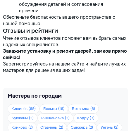
обсуждения деталей и согласования
времени.
Обеспечьте безопасность вашего пространства с
нашей помощью!
Отзывы и рейтинги
Чтение отзывов клиентов поможет вам выбрать самых
надежных специалистов.
Закажите установку и ремонт дверей, замков прямо
сейчас!
Зарегистрируйтесь на нашем сайте и найдите лучших
мастеров для решения ваших задач!
Мастера по городам
Кишинёв (69)
Бельцы (16)
Ботаника (6)
Буюканы (3)
Рышкановка (3)
Кодру (3)
Криково (2)
Ставчены (2)
Сынжера (2)
Унгень (2)