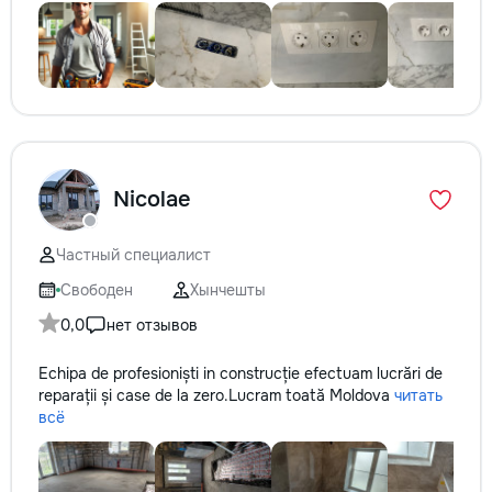
Nicolae
Частный специалист
Свободен
Хынчешты
0,0
нет отзывов
Echipa de profesioniști in construcție efectuam lucrări de
reparații și case de la zero.Lucram toată Moldova
читать
всё