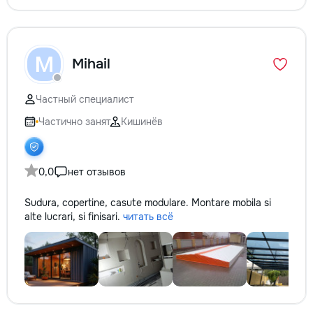
M
Mihail
Частный специалист
Частично занят
Кишинёв
0,0
нет отзывов
Sudura, copertine, casute modulare. Montare mobila si
alte lucrari, si finisari.
читать всё