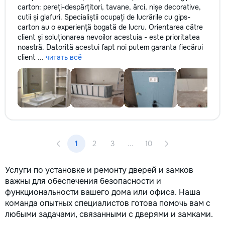
carton: pereți-despărțitori, tavane, ărci, nișe decorative,
cutii și glafuri. Specialiștii ocupați de lucrările cu gips-
carton au o experiență bogată de lucru. Orientarea către
client și soluționarea nevoilor acestuia - este prioritatea
noastră. Datorită acestui fapt noi putem garanta fiecărui
client ...
читать всё
1
2
3
...
10
Услуги по установке и ремонту дверей и замков
важны для обеспечения безопасности и
функциональности вашего дома или офиса. Наша
команда опытных специалистов готова помочь вам с
любыми задачами, связанными с дверями и замками.