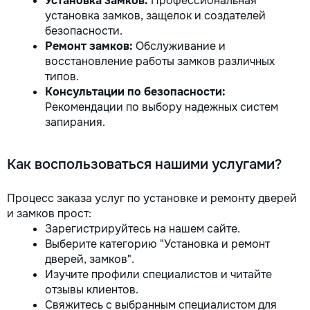
Установка замков:
Профессиональная
установка замков, защелок и создателей
безопасности.
Ремонт замков:
Обслуживание и
восстановление работы замков различных
типов.
Консультации по безопасности:
Рекомендации по выбору надежных систем
запирания.
Как воспользоваться нашими услугами?
Процесс заказа услуг по установке и ремонту дверей
и замков прост:
Зарегистрируйтесь на нашем сайте.
Выберите категорию "Установка и ремонт
дверей, замков".
Изучите профили специалистов и читайте
отзывы клиентов.
Свяжитесь с выбранным специалистом для