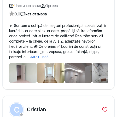
Частично занят
Оргеев
0,0
нет отзывов
🔹 Suntem o echipă de meșteri profesioniști, specializați în
lucrări interioare și exterioare, pregătiți să transformăm
orice proiect într-o lucrare de calitate! Realizăm servicii
complete – la cheie, de la A la Z, adaptate nevoilor
fiecărui client. 🧰 Ce oferim: ✅ Lucrări de construcții și
finisaje interioare (glet, vopsea, gresie, faianță, rigips,
parchet e...
читать всё
C
Cristian