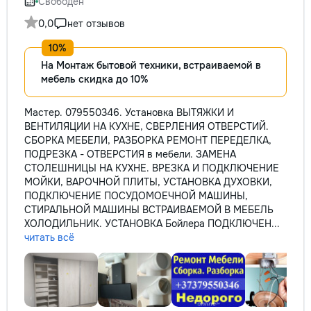
Свободен
0,0
нет отзывов
На Монтаж бытовой техники, встраиваемой в
мебель скидка до 10%
Мастер. 079550346. Установка ВЫТЯЖКИ И
ВЕНТИЛЯЦИИ НА КУХНЕ, СВЕРЛЕНИЯ ОТВЕРСТИЙ.
СБОРКА МЕБЕЛИ, РАЗБОРКА РЕМОНТ ПЕРЕДЕЛКА,
ПОДРЕЗКА - ОТВЕРСТИЯ в мебели. ЗАМЕНА
СТОЛЕШНИЦЫ НА КУХНЕ. ВРЕЗКА И ПОДКЛЮЧЕНИЕ
МОЙКИ, ВАРОЧНОЙ ПЛИТЫ, УСТАНОВКА ДУХОВКИ,
ПОДКЛЮЧЕНИЕ ПОСУДОМОЕЧНОЙ МАШИНЫ,
СТИРАЛЬНОЙ МАШИНЫ ВСТРАИВАЕМОЙ В МЕБЕЛЬ
ХОЛОДИЛЬНИК. УСТАНОВКА Бойлера ПОДКЛЮЧЕН...
читать всё