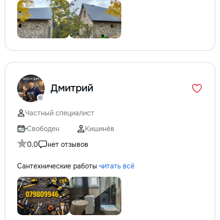
Дмитрий
Частный специалист
Свободен
Кишинёв
0,0
нет отзывов
Сантехнические работы
читать всё