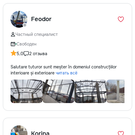
Feodor
Частный специалист
Свободен
5,0
2 отзыва
Salutare tuturor sunt meșter în domeniul construcțiilor
interioare și exterioare
читать всё
Korina