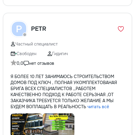
P
PETR
Частный специалист
Свободен
Гидигич
0,0
нет отзывов
Я БОЛЕЕ 10 ЛЕТ ЗАНИМАЮСЬ СТРОИТЕЛЬСТВОМ
ДОМОВ ПОД КЛЮЧ , ПОЛНАЯ УКОМПЛЕКТОВАНАЯ
БРИГА ВСЕХ СПЕЦИАЛИСТОВ ,,РАБОТЕМ
КАЧЕСТВЕННО ПОДХОД К РАБОТЕ СЕРЬЗНАЯ ,ОТ
ЗАКАЗЧИКА ТРЕБУЕТСЯ ТОЛЬКО ЖЕЛАНИЕ А МЫ
БУДЕМ ВОПЛАЩАТЬ В РЕАЛЬНОСТЬ
читать всё