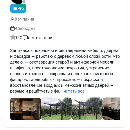
reparație veți rămâne cu schema
кромки, чистая ра
comunicațiilor ascunse și
резьбой. Кишинёв 
Pro
fotografiile tuturor etapelor
Выезд на замер, к
importante. Curățenie
Компания
по цвету и покрыт
profesională Predăm
Свободен
apartamentul complet pregătit
pentru locuit – curat, fără praf și
0,0
нет отзывов
fără deșeuri de construcție.
Prețuri orientative pentru
Занимаюсь покраской и реставрацией мебели, дверей
materiale: Prețurile depind de țara
и фасадов — работаю с деревом любой сложности. Что
producătorului, brand, colecție și
делаю: — реставрация старой и антикварной мебели:
categoria produsului. Gresie
шлифовка, восстановление покрытия, устранение
porțelanată – de la 350–800+
сколов и трещин — покраска и перекраска кухонных
lei/m² Laminat – de la 180–450+
фасадов, гардеробных, прихожих — покраска и
lei/m² Materiale pentru lucrări
восстановление входных и межкомнатных дверей —
brute – de la 1 500–2 500 lei/m²
резные и решётчатые фа...
читать всё
de apartament Uși interioare – de
la 2 500–7 000+ lei/set Tavan
extensibil – de la 120–200 lei/m²
Calitatea noastră – confortul
dumneavoastră! Realizăm
interiorul cât mai aproape posibil
de proiectul de design, cu atenție