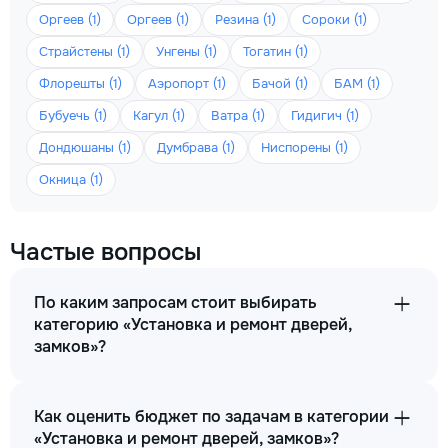
Оргеев (1)
Оргеев (1)
Резина (1)
Сороки (1)
Страйстены (1)
Унгены (1)
Тогатин (1)
Флорешты (1)
Аэропорт (1)
Бачой (1)
БАМ (1)
Бубуечь (1)
Кагул (1)
Ватра (1)
Гидигич (1)
Дондюшаны (1)
Думбрава (1)
Ниспорены (1)
Окница (1)
Частые вопросы
По каким запросам стоит выбирать
категорию «Установка и ремонт дверей,
замков»?
Как оценить бюджет по задачам в категории
«Установка и ремонт дверей, замков»?