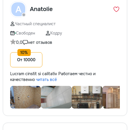
A
Anatolie
Частный специалист
Свободен
Кодру
0,0
нет отзывов
От 10000
Lucram cinstit si calitativ Работаем честно и
качественно
читать всё