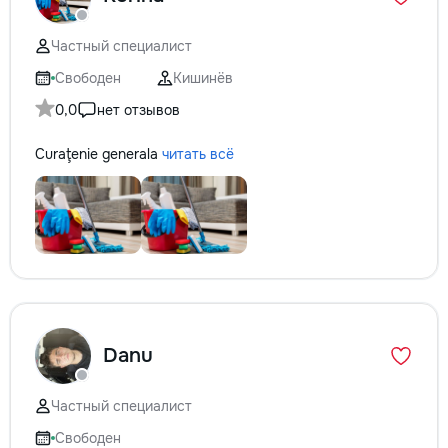
Частный специалист
Свободен
Кишинёв
0,0
нет отзывов
Curaţenie generala
читать всё
Danu
Частный специалист
Свободен