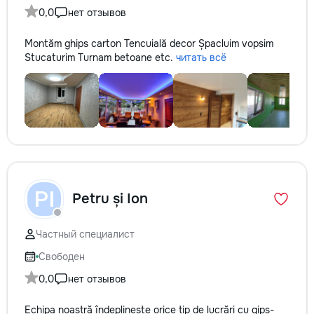
0,0
нет отзывов
Montăm ghips carton Tencuială decor Șpacluim vopsim
Stucaturim Turnam betoane etc.
читать всё
PI
Petru și Ion
Частный специалист
Свободен
0,0
нет отзывов
Echipa noastră îndeplinește orice tip de lucrări cu gips-