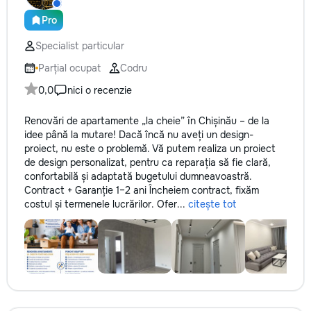
reparație veți rămâne cu schema
comunicațiilor ascunse și
Pro
fotografiile tuturor etapelor
importante. Curățenie
Specialist particular
profesională Predăm
Parțial ocupat
Codru
apartamentul complet pregătit
pentru locuit – curat, fără praf și
0,0
nici o recenzie
fără deșeuri de construcție.
Prețuri orientative pentru
Renovări de apartamente „la cheie” în Chișinău – de la
materiale: Prețurile depind de țara
idee până la mutare! Dacă încă nu aveți un design-
producătorului, brand, colecție și
proiect, nu este o problemă. Vă putem realiza un proiect
categoria produsului. Gresie
de design personalizat, pentru ca reparația să fie clară,
porțelanată – de la 350–800+
confortabilă și adaptată bugetului dumneavoastră.
lei/m² Laminat – de la 180–450+
Contract + Garanție 1–2 ani Încheiem contract, fixăm
lei/m² Materiale pentru lucrări
costul și termenele lucrărilor. Ofer...
citește tot
brute – de la 1 500–2 500 lei/m²
de apartament Uși interioare – de
la 2 500–7 000+ lei/set Tavan
extensibil – de la 120–200 lei/m²
Calitatea noastră – confortul
dumneavoastră! Realizăm
interiorul cât mai aproape posibil
de proiectul de design, cu atenție