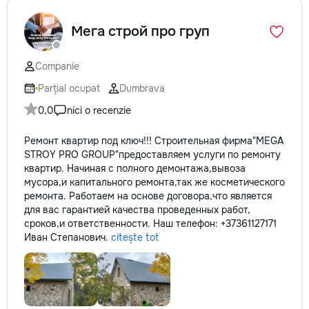
Мега строй про груп
Companie
Parțial ocupat
Dumbrava
0,0
nici o recenzie
Ремонт квартир под ключ!!! Строительная фирма"MEGA
STROY PRO GROUP"предоставляем услуги по ремонту
квартир. Начиная с полного демонтажа,вывоза
мусора,и капитального ремонта,так же косметического
ремонта. Работаем на основе договора,что является
для вас гарантией качества проведенных работ,
сроков,и ответственности. Наш телефон: +37361127171
Иван Степанович.
citește tot