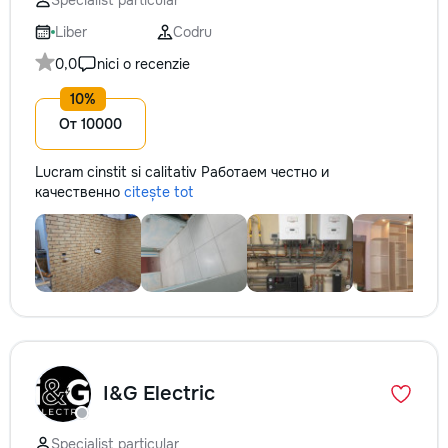
Specialist particular
Liber
Codru
0,0
nici o recenzie
От 10000
Lucram cinstit si calitativ Работаем честно и
качественно
citește tot
I&G Electric
Specialist particular