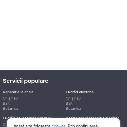
Servicii populare
Reparație la cheie
Lucrări electrice
Chișinău
Chișinău
Bălți
Bălți
Botanica
Botanica
Lucrări de instalații sanitare
Asamblare și reparație mobilier
Chișinău
Chișinău
Acest site folosește
cookies
. Prin continuarea