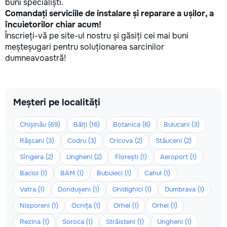
buni specialiști.
Comandați serviciile de instalare și reparare a ușilor, a
încuietorilor chiar acum!
Înscrieți-vă pe site-ul nostru și găsiți cei mai buni
meșteșugari pentru soluționarea sarcinilor
dumneavoastră!
Meșteri pe localități
Chișinău (69)
Bălți (16)
Botanica (6)
Buiucani (3)
Râșcani (3)
Codru (3)
Cricova (2)
Stăuceni (2)
Sîngera (2)
Ungheni (2)
Florești (1)
Aeroport (1)
Bacioi (1)
BAM (1)
Bubuieci (1)
Cahul (1)
Vatra (1)
Dondușeni (1)
Ghidighici (1)
Dumbrava (1)
Nisporeni (1)
Ocnița (1)
Orhei (1)
Orhei (1)
Rezina (1)
Soroca (1)
Străisteni (1)
Ungheni (1)