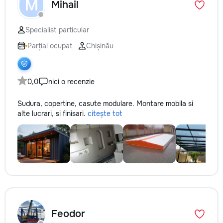
M
Mihail
Specialist particular
Parțial ocupat
Chișinău
0,0
nici o recenzie
Sudura, copertine, casute modulare. Montare mobila si
alte lucrari, si finisari.
citește tot
Feodor