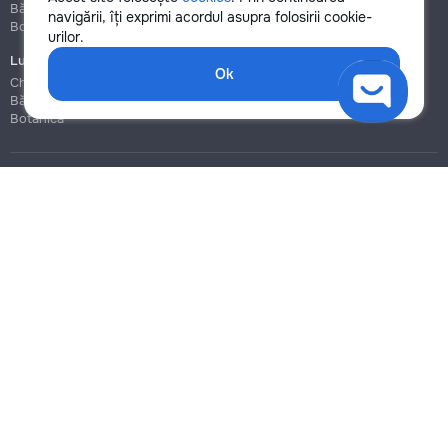
Bălți
Bălți
navigării, îți exprimi acordul asupra folosirii cookie-
Botanica
Botanica
urilor.
Lucrări de construcție și instalare
Ok
Chișinău
Bălți
Botanica
Blog
Reguli
Prețuri la servicii
Ajutor
Politica de confidențialitate
Cookies
Scrie în suport