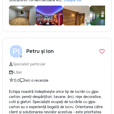
Stucaturim Turnam betoane etc.
citește tot
PI
Petru și Ion
Specialist particular
Liber
0,0
nici o recenzie
Echipa noastră îndeplinește orice tip de lucrări cu gips-
carton: pereți-despărțitori, tavane, ărci, nișe decorative,
cutii și glafuri. Specialiștii ocupați de lucrările cu gips-
carton au o experiență bogată de lucru. Orientarea către
client și soluționarea nevoilor acestuia - este prioritatea