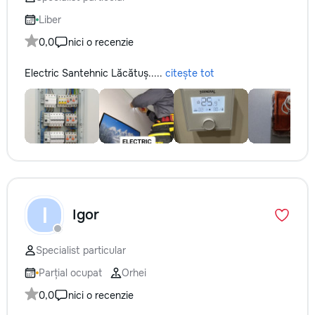
Liber
0,0
nici o recenzie
Electric Santehnic Lăcătuș.....
citește tot
I
Igor
Specialist particular
Parțial ocupat
Orhei
0,0
nici o recenzie