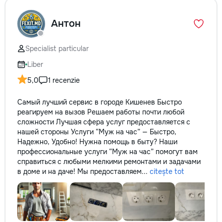
la fiecare detaliu. Contactați-ne
pentru o consultație gratuită și un
Антон
deviz fără obligații: 069 376 542
+373 603 31 178 Viber | WhatsApp
| Telegram Disponibili zilnic pentru
Specialist particular
consultații și programări. Deviz
Liber
gratuit Consultanță profesională
Soluții pentru orice buget
5,0
1 recenzie
Reparații executate la timp și cu
responsabilitate. Transformăm
Самый лучший сервис в городе Кишенев Быстро
ideile în locuințe confortabile,
реагируем на вызов Решаем работы почти любой
moderne și funcționale! Calitatea
сложности Лучшая сфера услуг предоставляется с
noastră – liniștea și confortul
нашей стороны Услуги “Муж на час” — Быстро,
dumneavoastră!
Надежно, Удобно! Нужна помощь в быту? Наши
профессиональные услуги “Муж на час” помогут вам
справиться с любыми мелкими ремонтами и задачами
в доме и на даче! Мы предоставляем...
citește tot