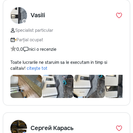
Vasili
Specialist particular
Parțial ocupat
0,0
nici o recenzie
Toate lucrarile ne staruim sa le executam in timp si
calitaiv!
citește tot
Сергей Карась