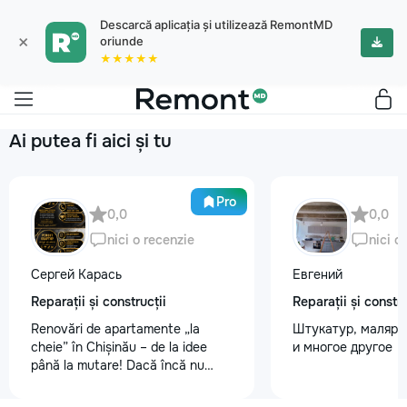
Descarcă aplicația și utilizează RemontMD
×
oriunde
★★★★★
Ai putea fi aici și tu
Pro
0,0
0,0
nici o recenzie
nici o
Сергей Карась
Евгений
Reparații și construcții
Reparații și constru
Renovări de apartamente „la
Штукатур, маляр ,
cheie” în Chișinău – de la idee
и многое другое
până la mutare! Dacă încă nu
aveți un design-proiect, nu este o
problemă. Vă putem realiza un