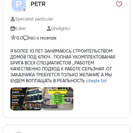
P
PETR
Specialist particular
Liber
Ghidighici
0,0
nici o recenzie
Я БОЛЕЕ 10 ЛЕТ ЗАНИМАЮСЬ СТРОИТЕЛЬСТВОМ
ДОМОВ ПОД КЛЮЧ , ПОЛНАЯ УКОМПЛЕКТОВАНАЯ
БРИГА ВСЕХ СПЕЦИАЛИСТОВ ,,РАБОТЕМ
КАЧЕСТВЕННО ПОДХОД К РАБОТЕ СЕРЬЗНАЯ ,ОТ
ЗАКАЗЧИКА ТРЕБУЕТСЯ ТОЛЬКО ЖЕЛАНИЕ А МЫ
БУДЕМ ВОПЛАЩАТЬ В РЕАЛЬНОСТЬ
citește tot