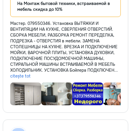
На Монтаж бытовой техники, встраиваемой в
мебель скидка до 10%
Мастер. 079550346. Установка ВЫТЯЖКИ И
ВЕНТИЛЯЦИИ НА КУХНЕ, СВЕРЛЕНИЯ ОТВЕРСТИЙ.
СБОРКА МЕБЕЛИ, РАЗБОРКА РЕМОНТ ПЕРЕДЕЛКА,
ПОДРЕЗКА - ОТВЕРСТИЯ в мебели. ЗАМЕНА
СТОЛЕШНИЦЫ НА КУХНЕ. ВРЕЗКА И ПОДКЛЮЧЕНИЕ
МОЙКИ, ВАРОЧНОЙ ПЛИТЫ, УСТАНОВКА ДУХОВКИ,
ПОДКЛЮЧЕНИЕ ПОСУДОМОЕЧНОЙ МАШИНЫ,
СТИРАЛЬНОЙ МАШИНЫ ВСТРАИВАЕМОЙ В МЕБЕЛЬ
ХОЛОДИЛЬНИК. УСТАНОВКА Бойлера ПОДКЛЮЧЕН...
citește tot