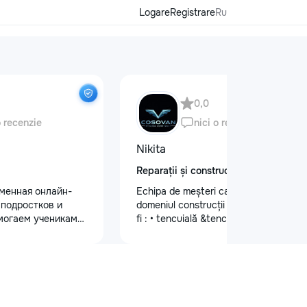
Logare
Registrare
Ru
0,0
o recenzie
nici o recenzie
Nikita
Reparații și construcții
еменная онлайн-
Echipa de meșteri calificați în
 подростков и
domeniul construcții și finisaje cum ar
могаем ученикам
fi : • tencuială &tencuială mecanizată
 по школьным
•lucrări de finisare glet (Spakliovka)
иться к
mecanizată •vopsea manuală și
уплению и
mecanizată •tapete și tapet fibră de
х образовательных
sticlă •lucrări de gips-carton
команде работают
•Armstrong •Fațade personalizate
ные преподаватели
•Gresie și faianță •Electicitate