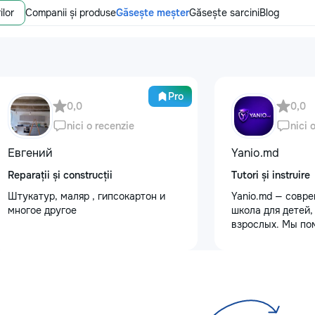
ilor
Companii și produse
Găsește meșter
Găsește sarcini
Blog
Pro
0,0
0,0
nici o recenzie
nici 
Евгений
Yanio.md
Reparații și construcții
Tutori și instruire
Штукатур, маляр , гипсокартон и
Yanio.md — совр
многое другое
школа для детей,
взрослых. Мы по
улучшать знания
предметам, готов
экзаменам, пост
достигать личны
целей. В нашей 
квалифицирован