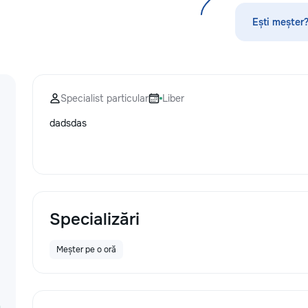
по математике, а
русскому языку,
Ești meșter?
биологии, химии,
другим дисципли
проходит онлайн
платформе с исп
современных мет
Specialist particular
Liber
индивидуального
Подбираем препо
dadsdas
уровня подготовк
пожеланий каждо
Индивидуальные 
группы ✔ Подгот
и поступлению ✔
школьной програ
взрослых ✔ Бесп
Specializări
урок
Meșter pe o oră