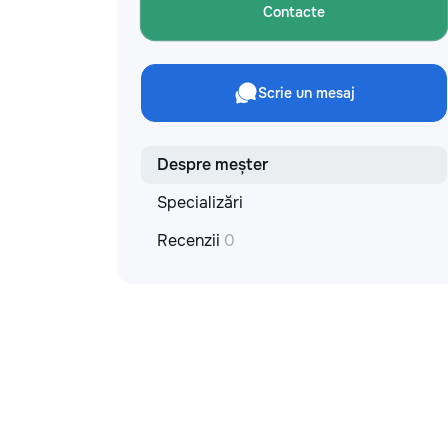
materiale: Prețurile depind de țara
Contacte
producătorului, brand, colecție și
categoria produsului. Gresie
porțelanată – de la 350–800+ lei/m²
Laminat – de la 180–450+ lei/m²
Scrie un mesaj
Materiale pentru lucrări brute – de la 1
500–2 500 lei/m² de apartament Uși
interioare – de la 2 500–7 000+
lei/set Tavan extensibil – de la 120–
Despre meșter
200 lei/m² Calitatea noastră –
Specializări
confortul dumneavoastră! Realizăm
interiorul cât mai aproape posibil de
Recenzii
0
proiectul de design, cu atenție la
fiecare detaliu. Contactați-ne pentru
o consultație gratuită și un deviz fără
obligații: 069 376 542 +373 603 31
178 Viber | WhatsApp | Telegram
Disponibili zilnic pentru consultații și
programări. Deviz gratuit Consultanță
profesională Soluții pentru orice buget
Reparații executate la timp și cu
responsabilitate. Transformăm ideile
în locuințe confortabile, moderne și