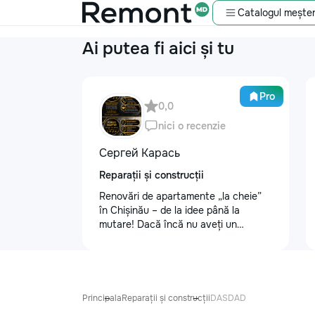
Catalogul meșter
Ai putea fi aici și tu
Pro
0,0
nici o recenzie
Сергей Карась
Reparații și construcții
Renovări de apartamente „la cheie”
în Chișinău – de la idee până la
mutare! Dacă încă nu aveți un
design-proiect, nu este o problemă.
Vă putem realiza un proiect de design
personalizat, pentru ca reparația să
fie clară, confortabilă și adaptată
bugetului dumneavoastră. Contract +
Principala
Reparații și construcții
DASDAD
Garanție 1–2 ani Încheiem contract,