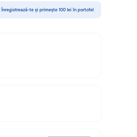
нглийскому языку,
•servicii sanitare •Demolări
 румынскому языку,
 Înregistrează-te și primește 100 lei în portofel
 географии и
нам. Обучение
 на интерактивной
ользованием
одик и
 подхода.
давателя с учётом
и, целей и
го ученика. ✔
занятия и мини-
овка к экзаменам
 Помощь по
мме ✔ Обучение
латный пробный