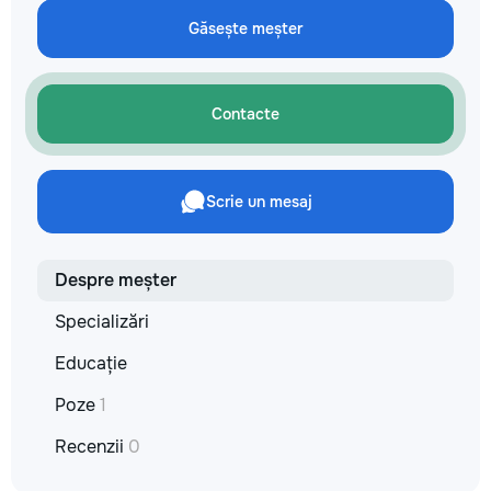
не включается? Не спешите
сообщения или зво
покупать новую! Спасем ваш
Găsește meșter
+37060597613 Обу
бюджет.
интересно! Давай
этот мир вместе!
заслуживает лучш
Contacte
Scrie un mesaj
Despre meșter
Specializări
Educație
Poze
1
Recenzii
0