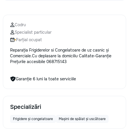
Codru
Specialist particular
Parțial ocupat
Reparația Frigiderelor si Congelatoare de uz casnic și
Comerciale.Cu deplasare la domiciliu Calitate-Garanție
Prețurile accesibile 068715143
Garanție 6 luni la toate serviciile
Specializări
Frigidere și congelatoare
Mașini de spălat și uscătoare