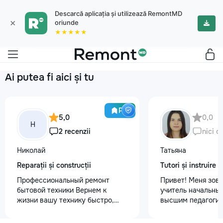
Descarcă aplicația și utilizează RemontMD
×
oriunde
★★★★★
Ai putea fi aici și tu
Pro
5,0
0,0
Н
2 recenzii
nici o
Николай
Татьяна
Reparații și construcții
Tutori și instruire
Профессиональный ремонт
Привет! Меня зову
бытовой техники Вернем к
учитель начальных
жизни вашу технику быстро,
высшим педагогич
честно и с гарантией! Мои
психологическим 
главные преимущества: ⏱️
Обучаю с любовью