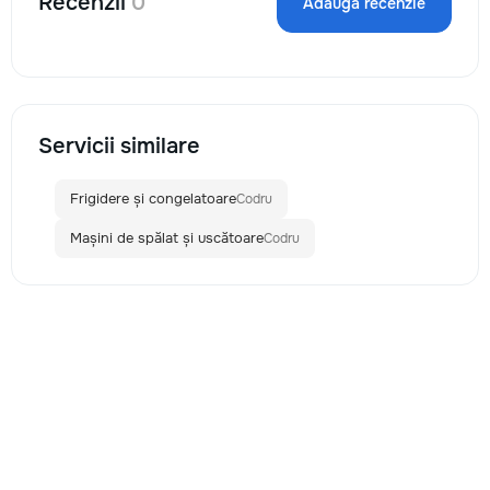
Recenzii
0
Adaugă recenzie
Servicii similare
Frigidere și congelatoare
Codru
Mașini de spălat și uscătoare
Codru