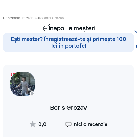
proiect de design p
pentru ca reparația 
confortabilă și ada
Principala
Tractări auto
Boris Grozav
dumneavoastră. Co
Înapoi la meșteri
Garanție 1–2 ani În
contract, fixăm cost
Ești meșter? Înregistrează-te și primește 100
termenele lucrărilor
lei în portofel
garanție reală pent
lucrările executate
reducere Oferim red
materialele de const
finisaj prin furnizori
foto și video săptă
fiecare săptămână p
video de pe șantier
doriți, puteți vizita
obiectul și verifica
Boris Grozav
lucrărilor. Siguranț
ascunse Înainte de
fotografiem și măsu
0,0
nici o recenzie
electrică, țevile și 
comunicațiile ascu