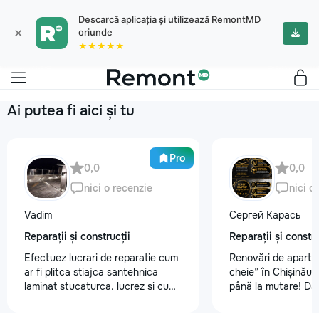
Descarcă aplicația și utilizează RemontMD
×
oriunde
★★★★★
Ai putea fi aici și tu
Pro
0,0
0,0
nici o recenzie
nici o
Vadim
Сергей Карась
Reparații și construcții
Reparații și constru
Efectuez lucrari de reparatie cum
Renovări de aparta
ar fi plitca stiajca santehnica
cheie” în Chișinău –
laminat stucaturca. lucrez si cu
până la mutare! Da
lemnu cum ar fi vagonca cine are
aveți un design-pro
nevoe apelati 068368379
problemă. Vă putem