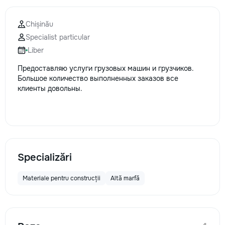
la fiecare detaliu.
pentru o consultație
Chișinău
deviz fără obligați
Specialist particular
+373 603 31 178 Vi
| Telegram Disponibil
Liber
consultații și progr
Предоставляю услуги грузовых машин и грузчиков.
gratuit Consultanță
Большое количество выполненных заказов все
Soluții pentru orice
клиенты довольны.
Reparații executate
responsabilitate. 
ideile în locuințe co
moderne și funcțion
noastră – liniștea ș
dumneavoastră!
Specializări
Materiale pentru construcții
Altă marfă