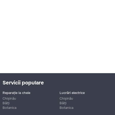
Servicii populare
Reparație la cheie
Lucrări electrice
Chișinău
Chișinău
Bălți
Bălți
Botanica
Botanica