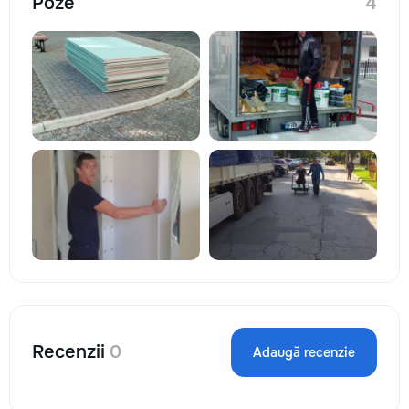
Poze
4
Recenzii
0
Adaugă recenzie