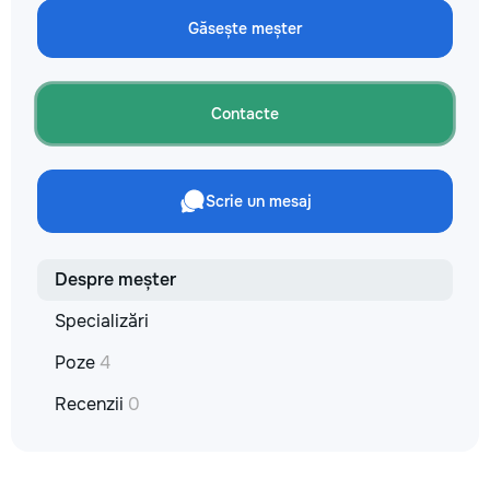
reparație veți răm
Găsește meșter
comunicațiilor ascu
fotografiile tuturor
importante. Curățe
profesională Predă
Contacte
apartamentul compl
pentru locuit – curat
fără deșeuri de con
Prețuri orientative 
Scrie un mesaj
materiale: Prețurile
producătorului, bran
categoria produsulu
porțelanată – de l
Despre meșter
lei/m² Laminat – d
lei/m² Materiale pen
Specializări
brute – de la 1 500
de apartament Uși i
Poze
4
la 2 500–7 000+ le
extensibil – de la 
Recenzii
0
Calitatea noastră –
dumneavoastră! Re
interiorul cât mai a
de proiectul de des