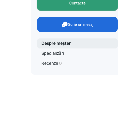
Contacte
Scrie un mesaj
Despre meșter
Specializări
Recenzii
0