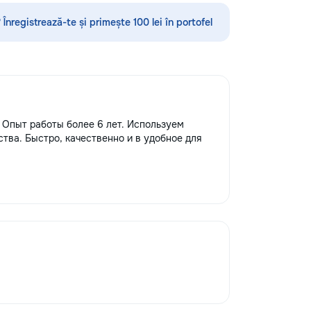
шения видимости и
а кузове.
 Înregistrează-te și primește 100 lei în portofel
редлагаем
тин без покраски,
ных составов,
ветствии с
ом и химчистку
о полировке хрома
дают автомобилю
 Опыт работы более 6 лет. Используем
я пленка на фары
ва. Быстро, качественно и в удобное для
реждений. Мы
 высоких
уживания,
овые технологии.
боту о вашем
 будет радовать