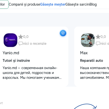
ilor
Companii și produse
Găsește meșter
Găsește sarcini
Blog
0,0
0,0
nici o recenzie
nici 
Yanio.md
Max
Tutori și instruire
Reparatii auto
Yanio.md — современная онлайн-
Наша компания п
школа для детей, подростков и
высококачествен
взрослых. Мы помогаем ученикам
автомобилями. М
улучшать знания по школьным
услуги полировки
предметам, готовиться к
восстановления 
экзаменам, поступлению и
сколов и трещин 
достигать личных образовательных
для обеспечения 
целей. В нашей команде работают
Также выполняем
rt
квалифицированные преподаватели
защитными пленк