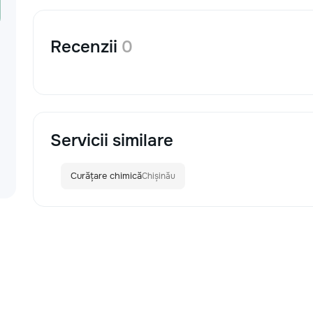
Recenzii
0
Servicii similare
Curățare chimică
Chișinău