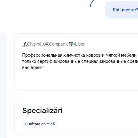
по математике, английскому языку,
стекла для улуч
русскому языку, румынскому языку,
ремонт царапин н
Ești meșter?
биологии, химии, географии и
Дополнительно п
другим дисциплинам. Обучение
выпрямление вмя
проходит онлайн на интерактивной
нанесение защит
платформе с использованием
тонировку в соот
современных методик и
законодательств
Chișinău
Companie
Liber
индивидуального подхода.
салона. Услуги п
Подбираем преподавателя с учётом
и антихрому при
Профессиональная химчистка ковров и мягкой мебели.
уровня подготовки, целей и
стиль, а защитна
только сертифицированные специализированные средст
пожеланий каждого ученика. ✔
защищает от пов
вас время.
Индивидуальные занятия и мини-
придерживаемся
группы ✔ Подготовка к экзаменам
стандартов обсл
и поступлению ✔ Помощь по
используя перед
школьной программе ✔ Обучение
Доверьте нам за
взрослых ✔ Бесплатный пробный
автомобиле, и он
урок
вас долгие годы.
Specializări
Curățare chimică