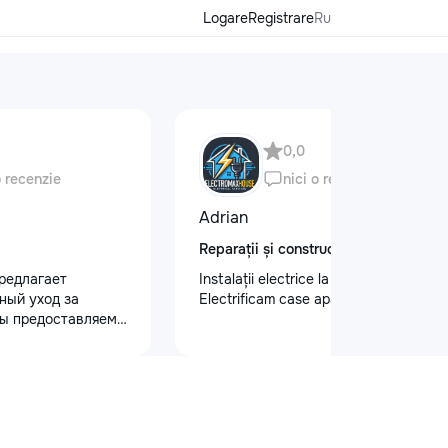
Logare
Registrare
Ru
0,0
o recenzie
nici o recenzie
Adrian
Reparații și construcții
редлагает
Instalații electrice la cel mai înalt nivel
ный уход за
Electrificam case apartamente oficii
ы предоставляем
 кузова для
блеска, ремонт
на лобовом стекле
безопасности.
 оклейку
ами, полировку