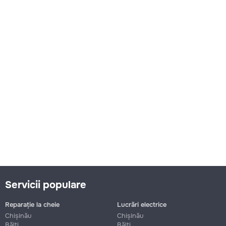
Servicii populare
Reparație la cheie
Lucrări electrice
Chișinău
Chișinău
Bălți
Bălți