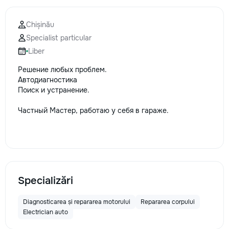
la fiecare detaliu.
pentru o consultație
Chișinău
deviz fără obligați
Specialist particular
+373 603 31 178 Vi
| Telegram Disponibil
Liber
consultații și progr
Решение любых проблем.
gratuit Consultanță
Автодиагностика
Soluții pentru orice
Поиск и устранение.
Reparații executate
responsabilitate. 
Частный Мастер, работаю у себя в гараже.
ideile în locuințe co
moderne și funcțion
noastră – liniștea ș
dumneavoastră!
Specializări
Diagnosticarea și repararea motorului
Repararea corpului
Electrician auto