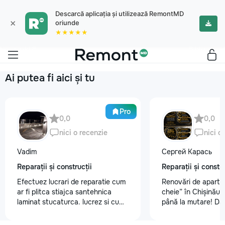
Descarcă aplicația și utilizează RemontMD
×
oriunde
★★★★★
Ai putea fi aici și tu
Pro
0,0
0,0
nici o recenzie
nici o
Vadim
Сергей Карась
Reparații și construcții
Reparații și constru
Efectuez lucrari de reparatie cum
Renovări de aparta
ar fi plitca stiajca santehnica
cheie” în Chișinău –
laminat stucaturca. lucrez si cu
până la mutare! Da
lemnu cum ar fi vagonca cine are
aveți un design-pro
nevoe apelati 068368379
problemă. Vă putem