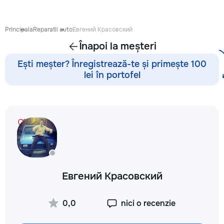
proiect de design p
pentru ca reparația 
confortabilă și ada
Principala
Reparatii auto
Евгений Красовский
dumneavoastră. Co
Înapoi la meșteri
Garanție 1–2 ani În
contract, fixăm cost
Ești meșter? Înregistrează-te și primește 100
termenele lucrărilor
lei în portofel
garanție reală pent
lucrările executate
reducere Oferim red
materialele de const
finisaj prin furnizori
foto și video săptă
fiecare săptămână p
video de pe șantier
doriți, puteți vizita
obiectul și verifica
Евгений Красовский
lucrărilor. Siguranț
ascunse Înainte de
fotografiem și măsu
0,0
nici o recenzie
electrică, țevile și 
comunicațiile ascu