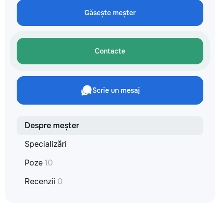
reparație veți răm
Găsește meșter
comunicațiilor ascu
fotografiile tuturor
importante. Curățe
profesională Predă
Contacte
apartamentul compl
pentru locuit – curat
fără deșeuri de con
Prețuri orientative 
Scrie un mesaj
materiale: Prețurile
producătorului, bran
categoria produsulu
porțelanată – de l
Despre meșter
lei/m² Laminat – d
lei/m² Materiale pen
Specializări
brute – de la 1 500
de apartament Uși i
Poze
10
la 2 500–7 000+ le
extensibil – de la 
Recenzii
0
Calitatea noastră –
dumneavoastră! Re
interiorul cât mai a
de proiectul de des