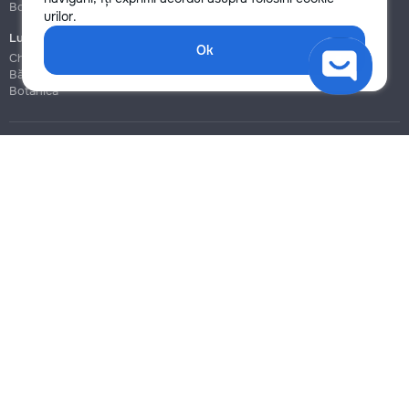
Botanica
Botanica
urilor.
Lucrări de construcție și instalare
Ok
Chișinău
Bălți
Botanica
Blog
Reguli
Prețuri la servicii
Ajutor
Politica de confidențialitate
Cookies
Scrie în suport
info@remont.md