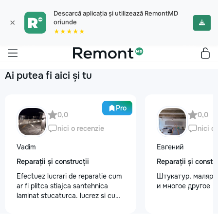
Descarcă aplicația și utilizează RemontMD
×
oriunde
★★★★★
Ai putea fi aici și tu
Pro
0,0
0,0
nici o recenzie
nici o
Vadim
Евгений
Reparații și construcții
Reparații și constru
Efectuez lucrari de reparatie cum
Штукатур, маляр ,
ar fi plitca stiajca santehnica
и многое другое
laminat stucaturca. lucrez si cu
lemnu cum ar fi vagonca cine are
nevoe apelati 068368379