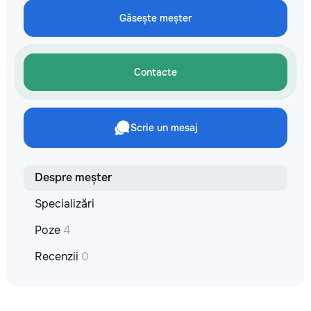
Găsește meșter
Contacte
Scrie un mesaj
Despre meșter
Specializări
Poze
4
Recenzii
0