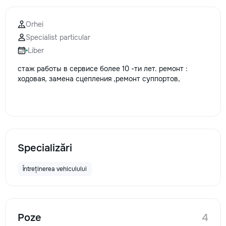
Orhei
Specialist particular
Liber
стаж работы в сервисе более 10 -ти лет. ремонт :
ходовая, замена сцепления ,ремонт суппортов,
Specializări
Întreținerea vehiculului
Poze
4