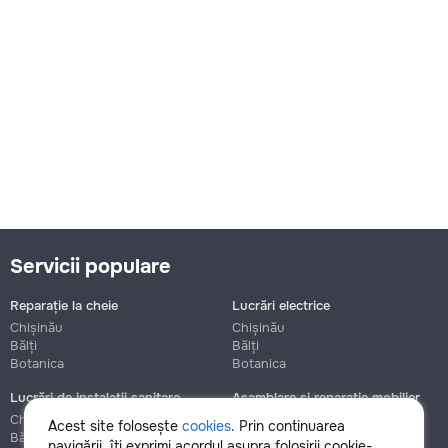
Servicii populare
Reparație la cheie
Lucrări electrice
Chișinău
Chișinău
Bălți
Bălți
Botanica
Botanica
Lucrări de instalații sanitare
Asamblare și reparație mobilier
Chișinău
Chișinău
Acest site folosește
cookies
. Prin continuarea
Bălți
Bălți
navigării, îți exprimi acordul asupra folosirii cookie-