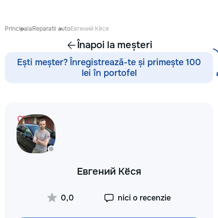
антикварной мебе
восстановление п
устранение сколо
Principala
Reparatii auto
Евгений Кёся
покраска и перек
Înapoi la meșteri
кухонных фасадов
гардеробных, при
Ești meșter? Înregistrează-te și primește 100
покраска и восст
lei în portofel
входных и межко
дверей — резные 
фасады, декорати
перголы и садовы
конструкции: защ
обработка, покра
массивом, шпоно
Подбираю цвет и 
интерьер — матовы
патина, состарива
Евгений Кёся
тонировка под ну
дерева. Главное в
— качество поверх
0,0
nici o recenzie
Ровное покрытие б
полос, аккуратные