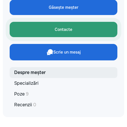
кромки, чистая ра
Găsește meșter
резьбой. Кишинёв 
Выезд на замер, к
по цвету и покрыт
Contacte
Scrie un mesaj
Despre meșter
Specializări
Poze
9
Recenzii
0