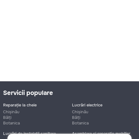
Servicii populare
Reparație la cheie
Lucrări electrice
Chișinău
Chișinău
Bălți
Bălți
Botanica
Botanica
Lucrări de instalații sanitare
Asamblare și reparație mobilier