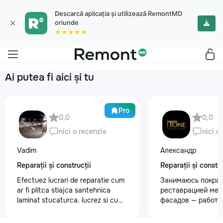
Descarcă aplicația și utilizează RemontMD
×
oriunde
★★★★★
Ai putea fi aici și tu
Pro
0,0
0,0
nici o recenzie
nici o
Vadim
Александр
Reparații și construcții
Reparații și constru
Efectuez lucrari de reparatie cum
Занимаюсь покрас
ar fi plitca stiajca santehnica
реставрацией меб
laminat stucaturca. lucrez si cu
фасадов — работа
lemnu cum ar fi vagonca cine are
любой сложности.
nevoe apelati 068368379
реставрация стар