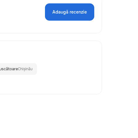
Adaugă recenzie
 uscătoare
Chișinău