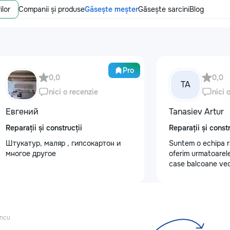
ilor
Companii și produse
Găsește meșter
Găsește sarcini
Blog
Pro
0,0
0,0
TA
nici o recenzie
nici 
Евгений
Tanasiev Artur
Reparații și construcții
Reparații și constr
Штукатур, маляр , гипсокартон и
Suntem o echipa r
многое другое
oferim urmatoarele
case balcoane vec
fundatii, elemente 
demontarea acoper
confectii metalice
de tencuiala,gresie
sapa - Decapare di
incu
Demontat parchet,