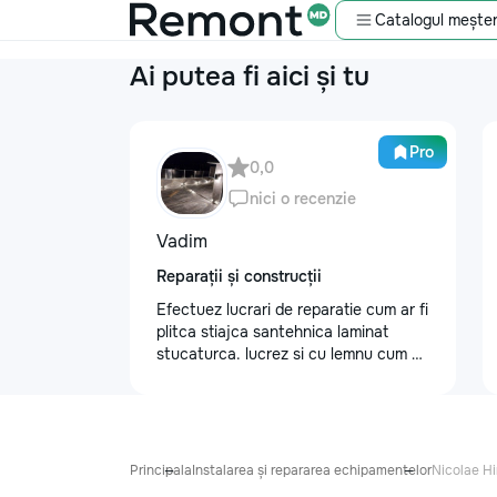
Catalogul meșter
Ai putea fi aici și tu
Pro
0,0
nici o recenzie
Vadim
Reparații și construcții
Efectuez lucrari de reparatie cum ar fi
plitca stiajca santehnica laminat
stucaturca. lucrez si cu lemnu cum ar
fi vagonca cine are nevoe apelati
068368379
Principala
Instalarea și repararea echipamentelor
Nicolae H