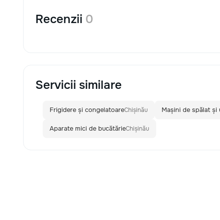
Recenzii
0
Servicii similare
Frigidere și congelatoare
Mașini de spălat și
Chișinău
Aparate mici de bucătărie
Chișinău