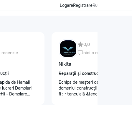
Logare
Registrare
Ru
0,0
o recenzie
nici o recenzie
Nikita
ucții
Reparații și construcții
apida de Hamali
Echipa de meșteri calificați în
 lucrari Demolari
domeniul construcții și finisaje cum ar
hii - Demolare
fi : • tencuială &tencuială mecanizată
din beton,ziduri.
•lucrări de finisare glet (Spakliovka)
isului - Demontat
mecanizată •vopsea manuală și
 - Decopertat pereti
mecanizată •tapete și tapet fibră de
,faianta,glet,var,
sticlă •lucrări de gips-carton
ferite suprafete -
•Armstrong •Fațade personalizate
sapă,teracota -
•Gresie și faianță •Electicitate