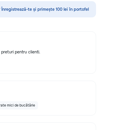
ubsol la inaltime...
•servicii sanitare •Demolări
 Înregistrează-te și primește 100 lei în portofel
preturi pentru clienti.
ate mici de bucătărie