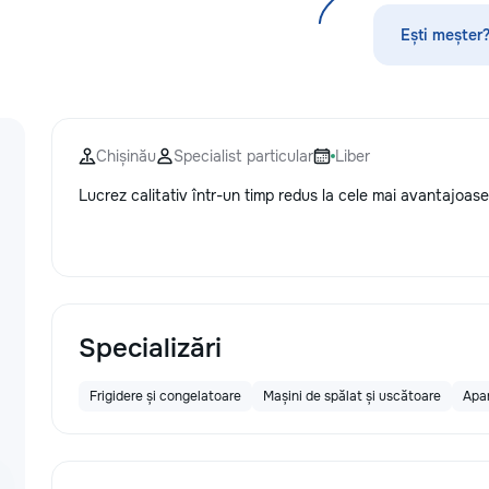
Servicii curatenie s
Ești meșter?
Chișinău
Specialist particular
Liber
Lucrez calitativ într-un timp redus la cele mai avantajoase 
Specializări
Frigidere și congelatoare
Mașini de spălat și uscătoare
Apar