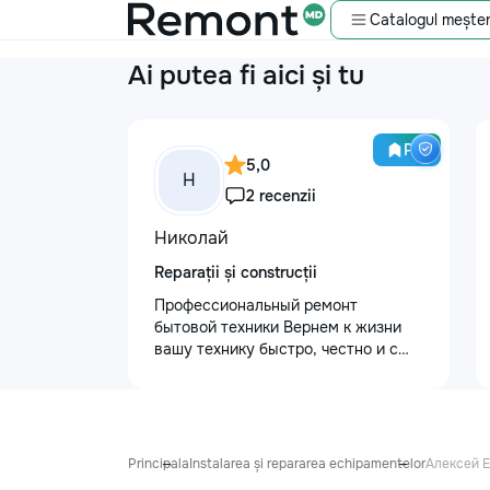
Catalogul meșter
Ai putea fi aici și tu
Pro
5,0
Н
2 recenzii
Николай
Reparații și construcții
Профессиональный ремонт
бытовой техники Вернем к жизни
вашу технику быстро, честно и с
гарантией! Мои главные
преимущества: ⏱️ Выезд на дом:
Работаем во всех районах и
пригородах. Мастер приедет в
течение 1–2 часов после заявки. 📉
Principala
Instalarea și repararea echipamentelor
Алексей 
Цены ниже сервисных: Работаем