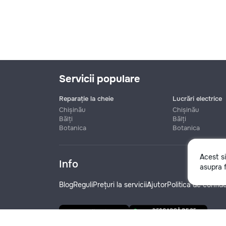
Servicii populare
Reparație la cheie
Lucrări electrice
Chișinău
Chișinău
Bălți
Bălți
Botanica
Botanica
Nume
Acest s
Info
asupra f
Telefon
Blog
Reguli
Prețuri la servicii
Ajutor
Politica de confide