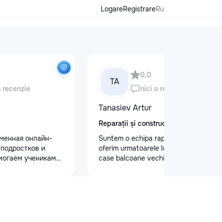
Logare
Registrare
Ru
0,0
TA
o recenzie
nici o recenzie
Tanasiev Artur
Reparații și construcții
еменная онлайн-
Suntem o echipa rapida de Hamali
 подростков и
oferim urmatoarele lucrari Demolari
могаем ученикам
case balcoane vechii - Demolare
 по школьным
fundatii, elemente din beton,ziduri.
иться к
demontarea acoperisului - Demontat
уплению и
confectii metalice - Decopertat pereti
х образовательных
de tencuiala,gresie,faianta,glet,var,
команде работают
sapa - Decapare diferite suprafete -
ные преподаватели
Demontat parchet,sapă,teracota -