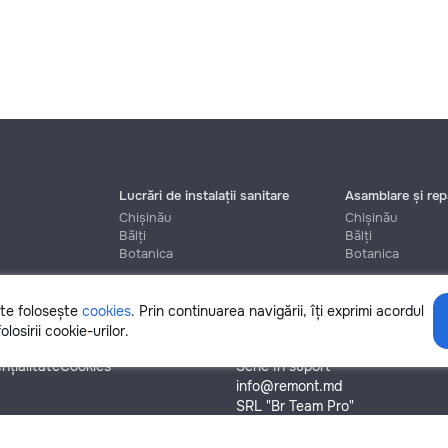
Lucrări de instalații sanitare
Asamblare și repa
Chișinău
Chișinău
Bălți
Bălți
Botanica
Botanica
ite folosește
cookies
. Prin continuarea navigării, îți exprimi acordul
Ajutor
olosirii cookie-urilor.
nțialitate
Cookies
Scrie în suport
info@remont.md
SRL "Br Team Pro"