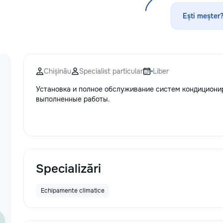
по математике, а
русскому языку,
Ești meșter?
биологии, химии,
другим дисципли
проходит онлайн
платформе с исп
современных мет
Chișinău
Specialist particular
Liber
индивидуального
Подбираем препо
Установка и полное обслуживание систем кондиционир
уровня подготовк
выполненные работы.
пожеланий каждо
Индивидуальные 
группы ✔ Подгот
и поступлению ✔
школьной програ
взрослых ✔ Бесп
урок
Specializări
Echipamente climatice