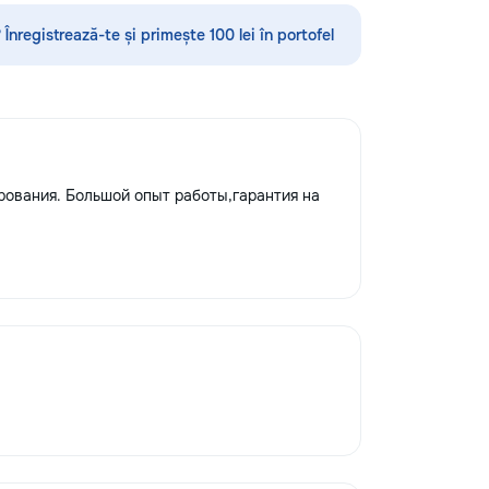
нглийскому языку,
Servicii curatenie subsol la inaltime...
 румынскому языку,
 Înregistrează-te și primește 100 lei în portofel
 географии и
нам. Обучение
 на интерактивной
ользованием
одик и
 подхода.
давателя с учётом
ования. Большой опыт работы,гарантия на
и, целей и
го ученика. ✔
занятия и мини-
овка к экзаменам
 Помощь по
мме ✔ Обучение
латный пробный