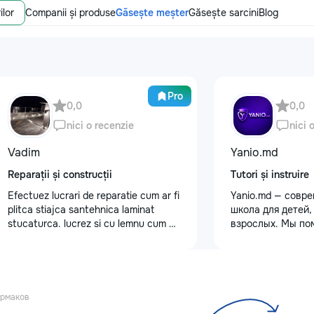
ilor
Companii și produse
Găsește meșter
Găsește sarcini
Blog
Pro
0,0
0,0
nici o recenzie
nici 
Vadim
Yanio.md
Reparații și construcții
Tutori și instruire
Efectuez lucrari de reparatie cum ar fi
Yanio.md — совр
plitca stiajca santehnica laminat
школа для детей,
stucaturca. lucrez si cu lemnu cum ar
взрослых. Мы по
fi vagonca cine are nevoe apelati
улучшать знания
068368379
предметам, готов
экзаменам, пост
достигать личны
целей. В нашей 
Ермаков
квалифицирован