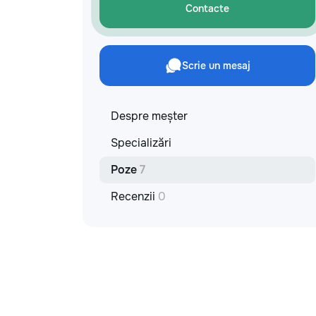
Contacte
Scrie un mesaj
Despre meșter
Specializări
Poze
7
Recenzii
0