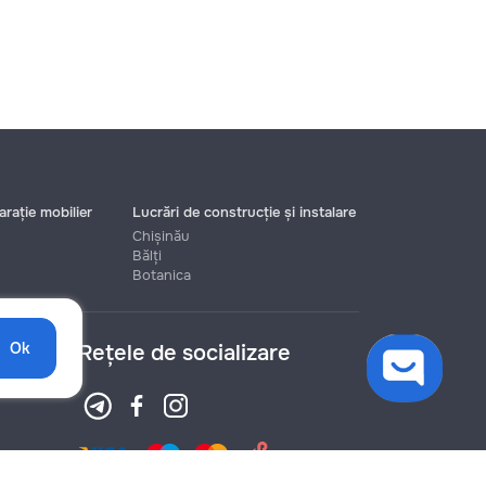
rație mobilier
Lucrări de construcție și instalare
Chișinău
Bălți
Botanica
Ok
Rețele de socializare