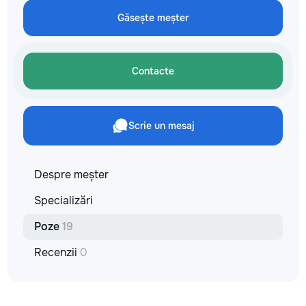
Găsește meșter
Contacte
Scrie un mesaj
Despre meșter
Specializări
Poze
19
Recenzii
0