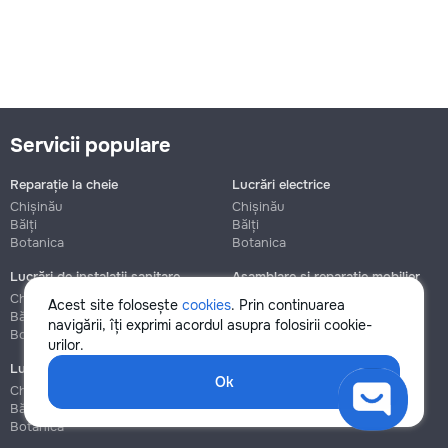
Servicii populare
Reparație la cheie
Lucrări electrice
Chișinău
Chișinău
Bălți
Bălți
Botanica
Botanica
Lucrări de instalații sanitare
Asamblare și reparație mobilier
Chișinău
Chișinău
Acest site folosește
cookies
. Prin continuarea
Bălți
Bălți
navigării, îți exprimi acordul asupra folosirii cookie-
Botanica
Botanica
urilor.
Lucrări de construcție și instalare
Ok
Chișinău
Bălți
Botanica