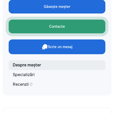
кромки, чистая работа с
технологии. Дове
резьбой. Кишинёв и пригород.
Găsește meșter
заботу о вашем а
Выезд на замер, консультация
он будет радовать
по цвету и покрытию.
годы.
Contacte
Scrie un mesaj
Despre meșter
Specializări
Recenzii
0