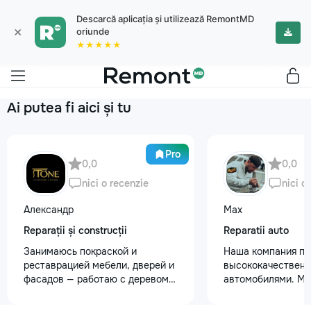
Descarcă aplicația și utilizează RemontMD
×
oriunde
★★★★★
Ai putea fi aici și tu
Pro
0,0
0,0
nici o recenzie
nici o
Александр
Max
Reparații și construcții
Reparatii auto
Занимаюсь покраской и
Наша компания пр
реставрацией мебели, дверей и
высококачественн
фасадов — работаю с деревом
автомобилями. М
любой сложности. Что делаю: —
предоставляем ус
реставрация старой и
полировки кузова 