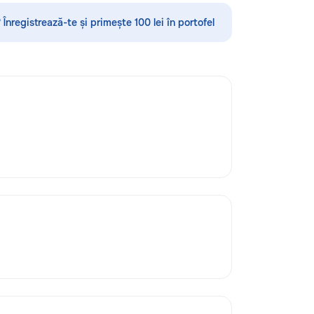
стекла для улучшения видимости и
ремонт царапин на кузове.
 Înregistrează-te și primește 100 lei în portofel
Дополнительно предлагаем
выпрямление вмятин без покраски,
нанесение защитных составов,
тонировку в соответствии с
законодательством и химчистку
салона. Услуги по полировке хрома
и антихрому придают автомобилю
стиль, а защитная пленка на фары
защищает от повреждений. Мы
придерживаемся высоких
стандартов обслуживания,
используя передовые технологии.
Доверьте нам заботу о вашем
автомобиле, и он будет радовать
вас долгие годы.