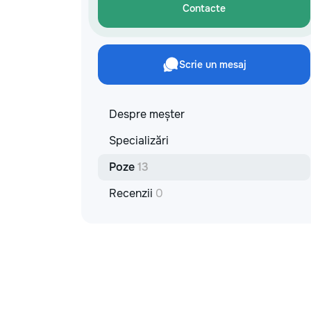
materiale: Prețurile depind de țara
Contacte
producătorului, brand, colecție și
categoria produsului. Gresie
porțelanată – de la 350–800+ lei/m²
Laminat – de la 180–450+ lei/m²
Scrie un mesaj
Materiale pentru lucrări brute – de la 1
500–2 500 lei/m² de apartament Uși
interioare – de la 2 500–7 000+
lei/set Tavan extensibil – de la 120–
Despre meșter
200 lei/m² Calitatea noastră –
Specializări
confortul dumneavoastră! Realizăm
interiorul cât mai aproape posibil de
Poze
13
proiectul de design, cu atenție la
fiecare detaliu. Contactați-ne pentru
Recenzii
0
o consultație gratuită și un deviz fără
obligații: 069 376 542 +373 603 31
178 Viber | WhatsApp | Telegram
Disponibili zilnic pentru consultații și
programări. Deviz gratuit Consultanță
profesională Soluții pentru orice buget
Reparații executate la timp și cu
responsabilitate. Transformăm ideile
în locuințe confortabile, moderne și