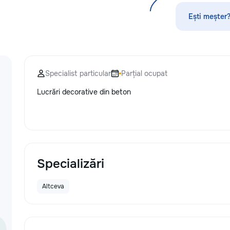
без посредников, поэтому ремонт
обойдется на 30–50% дешевле. ⚙️
Ești meșter?
Оригинальные запчасти:
Используем только проверенные
или качественные аналоги. Что я
ремонтирую 👕 Стиральные и
посудомоечные машины,
Specialist particular
Parțial ocupat
сушильные машины. 🍳
Электрические и индукционные
Lucrări decorative din beton
плиты, духовые шкафы 🍲
Микроволновые печи, вытяжки 🧹
Пылесосы и мелкая бытовая
техника Водонагреватели
Электропроводку и все что связано
с электрикой Сантехнические
работы. Ваша техника сломалась,
Specializări
искрит или не включается? Не
спешите покупать новую! Спасем
Altceva
ваш бюджет.