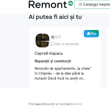
Catalogul meșter
Ai putea fi aici și tu
Pro
0,0
nici o recenzie
Сергей Карась
Reparații și construcții
Renovări de apartamente „la cheie”
în Chișinău – de la idee până la
mutare! Dacă încă nu aveți un
design-proiect, nu este o problemă.
Vă putem realiza un proiect de design
personalizat, pentru ca reparația să
fie clară, confortabilă și adaptată
bugetului dumneavoastră. Contract +
Principala
Reparații și construcții
Andrei
Garanție 1–2 ani Încheiem contract,