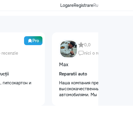
Logare
Registrare
Ru
Pro
0,0
o recenzie
nici o recenzie
Max
ucții
Reparatii auto
, гипсокартон и
Наша компания предлагает
высококачественный уход за
автомобилями. Мы предоставляем
услуги полировки кузова для
восстановления блеска, ремонт
сколов и трещин на лобовом стекле
для обеспечения безопасности.
Также выполняем оклейку
защитными пленками, полировку