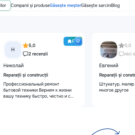
ilor
Companii și produse
Găsește meșter
Găsește sarcini
Blog
Pro
5,0
0,0
Н
2 recenzii
nici 
Николай
Евгений
Reparații și construcții
Reparații și constr
Профессиональный ремонт
Штукатур, маляр 
бытовой техники Вернем к жизни
многое другое
вашу технику быстро, честно и с
гарантией! Мои главные
преимущества: ⏱️ Выезд на дом:
Работаем во всех районах и
пригородах. Мастер приедет в
течение 1–2 часов после заявки. 📉
Цены ниже сервисных: Работаем