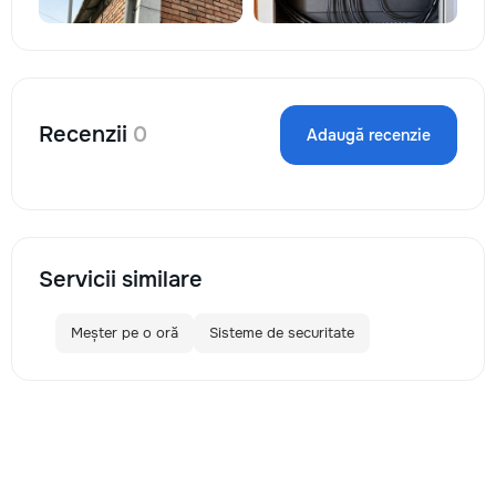
Recenzii
0
Adaugă recenzie
Servicii similare
Meșter pe o oră
Sisteme de securitate