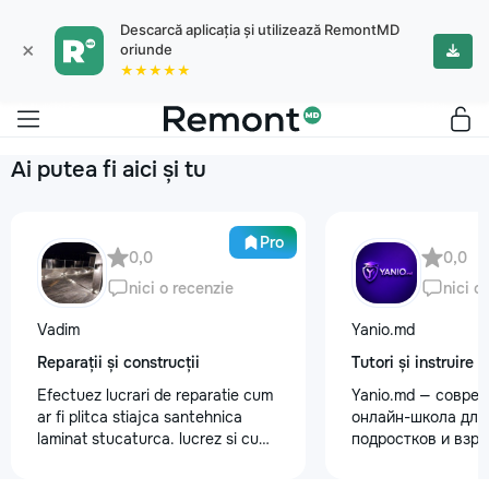
Descarcă aplicația și utilizează RemontMD
×
oriunde
★★★★★
Ai putea fi aici și tu
Pro
0,0
0,0
nici o recenzie
nici o
Vadim
Yanio.md
Reparații și construcții
Tutori și instruire
Efectuez lucrari de reparatie cum
Yanio.md — совре
ar fi plitca stiajca santehnica
онлайн-школа для 
laminat stucaturca. lucrez si cu
подростков и взр
lemnu cum ar fi vagonca cine are
помогаем ученика
nevoe apelati 068368379
знания по школьн