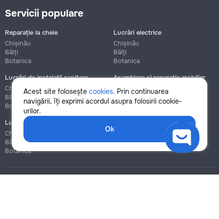
Servicii populare
Reparație la cheie
Lucrări electrice
Chișinău
Chișinău
Bălți
Bălți
Botanica
Botanica
Lucrări de instalații sanitare
Asamblare și reparație mobilier
Chișinău
Chișinău
Acest site folosește
cookies
. Prin continuarea
Bălți
Bălți
navigării, îți exprimi acordul asupra folosirii cookie-
Botanica
Botanica
urilor.
Lucrări de construcție și instalare
Ok
Chișinău
Bălți
Botanica
Blog
Reguli
Prețuri la servicii
Ajutor