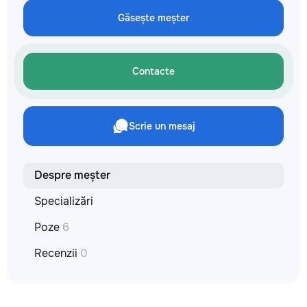
✔ Обучение взро
Găsește meșter
Бесплатный пробн
Contacte
Scrie un mesaj
Despre meșter
Specializări
Poze
6
Recenzii
0