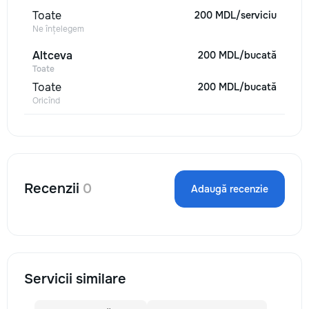
Toate
200 MDL/serviciu
Ne înțelegem
Altceva
200 MDL/bucată
Toate
Toate
200 MDL/bucată
Oricînd
Recenzii
0
Adaugă recenzie
Servicii similare