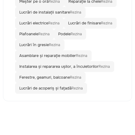
Meșter pe o oră
Reparație la cheie
Rezina
Rezina
Lucrări de instalații sanitare
Rezina
Lucrări electrice
Lucrări de finisare
Rezina
Rezina
Plafoanele
Podele
Rezina
Rezina
Lucrări în gresie
Rezina
Asamblare și reparație mobilier
Rezina
Instalarea și repararea ușilor, a încuietorilor
Rezina
Ferestre, geamuri, balcoane
Rezina
Lucrări de acoperiș și fațadă
Rezina