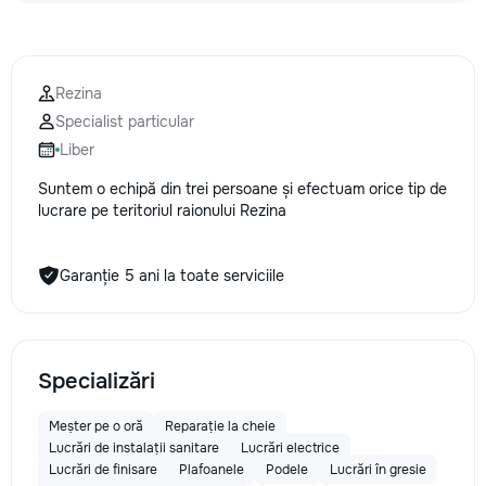
la fiecare detaliu. Contactați-ne
pentru o consultație gratuită și un
deviz fără obligații: 069 376 542
+373 603 31 178 Viber | WhatsApp
Rezina
| Telegram Disponibili zilnic pentru
Specialist particular
consultații și programări. Deviz
gratuit Consultanță profesională
Liber
Soluții pentru orice buget
Suntem o echipă din trei persoane și efectuam orice tip de
Reparații executate la timp și cu
lucrare pe teritoriul raionului Rezina
responsabilitate. Transformăm
ideile în locuințe confortabile,
moderne și funcționale! Calitatea
Garanție 5 ani la toate serviciile
noastră – liniștea și confortul
dumneavoastră!
Specializări
Meșter pe o oră
Reparație la cheie
Lucrări de instalații sanitare
Lucrări electrice
Lucrări de finisare
Plafoanele
Podele
Lucrări în gresie