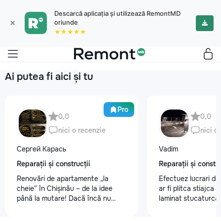
Descarcă aplicația și utilizează RemontMD
×
oriunde
★★★★★
Ai putea fi aici și tu
Pro
0,0
0,0
nici o recenzie
nici o
Сергей Карась
Vadim
Reparații și construcții
Reparații și constru
Renovări de apartamente „la
Efectuez lucrari de
cheie” în Chișinău – de la idee
ar fi plitca stiajca
până la mutare! Dacă încă nu
laminat stucaturca.
aveți un design-proiect, nu este o
lemnu cum ar fi va
problemă. Vă putem realiza un
nevoe apelati 068