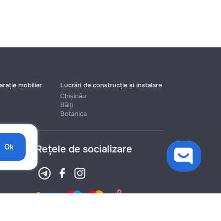
rație mobilier
Lucrări de construcție și instalare
Chișinău
Bălți
Botanica
Ok
Rețele de socializare