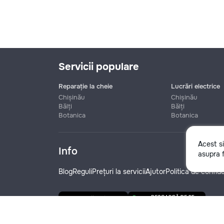
funcționale! Calitatea noastră –
liniștea și confortul dumneavoastră!
Servicii populare
Reparație la cheie
Lucrări electrice
Chișinău
Chișinău
Bălți
Bălți
Botanica
Botanica
Nume
Acest s
Info
asupra f
Telefon
Blog
Reguli
Prețuri la servicii
Ajutor
Politica de confide
Denumire companie