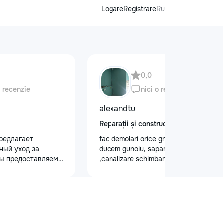
Logare
Registrare
Ru
0,0
o recenzie
nici o recenzie
alexandtu
Reparații și construcții
редлагает
fac demolari orice greutate de lucru si
ный уход за
ducem gunoiu, sapam gropi
ы предоставляем
,canalizare schimbam trubele.Montam
 кузова для
gipsocarеon dupa proect.
блеска, ремонт
на лобовом стекле
безопасности.
 оклейку
ами, полировку