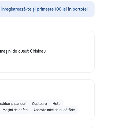
шения видимости и
а кузове.
 Înregistrează-te și primește 100 lei în portofel
редлагаем
тин без покраски,
ных составов,
ветствии с
ом и химчистку
о полировке хрома
дают автомобилю
șini de cusut Chisinau
я пленка на фары
реждений. Мы
 высоких
уживания,
овые технологии.
боту о вашем
 будет радовать
ectrice și panouri
Cuptoare
Hote
Mașini de cafea
Aparate mici de bucătărie