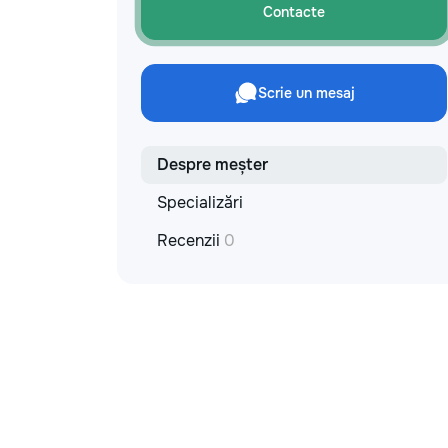
materiale: Prețurile depind de țara
Contacte
producătorului, brand, colecție și
categoria produsului. Gresie
porțelanată – de la 350–800+ lei/m²
Laminat – de la 180–450+ lei/m²
Scrie un mesaj
Materiale pentru lucrări brute – de la 1
500–2 500 lei/m² de apartament Uși
interioare – de la 2 500–7 000+
lei/set Tavan extensibil – de la 120–
Despre meșter
200 lei/m² Calitatea noastră –
Specializări
confortul dumneavoastră! Realizăm
interiorul cât mai aproape posibil de
Recenzii
0
proiectul de design, cu atenție la
fiecare detaliu. Contactați-ne pentru
o consultație gratuită și un deviz fără
obligații: 069 376 542 +373 603 31
178 Viber | WhatsApp | Telegram
Disponibili zilnic pentru consultații și
programări. Deviz gratuit Consultanță
profesională Soluții pentru orice buget
Reparații executate la timp și cu
responsabilitate. Transformăm ideile
în locuințe confortabile, moderne și