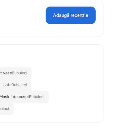
Adaugă recenzie
at vase
Bubuieci
Hote
Bubuieci
Mașini de cusut
Bubuieci
uieci