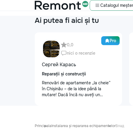
Catalogul meșter
Ai putea fi aici și tu
Pro
0,0
nici o recenzie
Сергей Карась
Reparații și construcții
Renovări de apartamente „la cheie”
în Chișinău – de la idee până la
mutare! Dacă încă nu aveți un
design-proiect, nu este o problemă.
Vă putem realiza un proiect de design
personalizat, pentru ca reparația să
fie clară, confortabilă și adaptată
bugetului dumneavoastră. Contract +
Principala
Instalarea și repararea echipamentelor
Влад
Garanție 1–2 ani Încheiem contract,