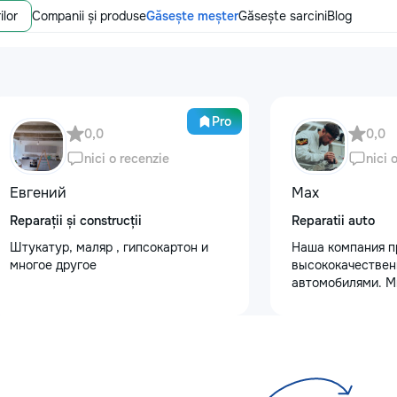
ilor
Companii și produse
Găsește meșter
Găsește sarcini
Blog
Pro
0,0
0,0
nici o recenzie
nici 
Евгений
Max
Reparații și construcții
Reparatii auto
Штукатур, маляр , гипсокартон и
Наша компания п
многое другое
высококачествен
автомобилями. М
услуги полировки
восстановления 
сколов и трещин 
для обеспечения 
Также выполняем
защитными пленк