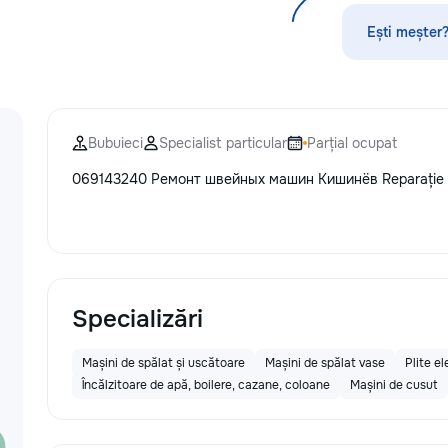
стекла для улуч
ремонт царапин н
Ești meșter?
Дополнительно п
выпрямление вмя
нанесение защит
тонировку в соот
законодательств
Bubuieci
Specialist particular
Parțial ocupat
салона. Услуги п
и антихрому при
069143240 Ремонт швейных машин Кишинёв Reparație ma
стиль, а защитна
защищает от пов
придерживаемся
стандартов обсл
используя перед
Доверьте нам за
автомобиле, и он
Specializări
вас долгие годы.
Mașini de spălat și uscătoare
Mașini de spălat vase
Plite el
Încălzitoare de apă, boilere, cazane, coloane
Mașini de cusut