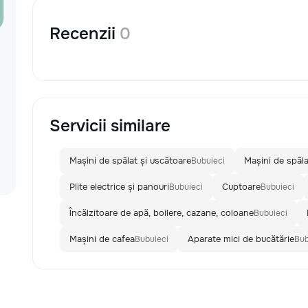
Recenzii
0
Servicii similare
Mașini de spălat și uscătoare
Mașini de spăl
Bubuieci
Plite electrice și panouri
Cuptoare
Bubuieci
Bubuieci
Încălzitoare de apă, boilere, cazane, coloane
Bubuieci
Mașini de cafea
Aparate mici de bucătărie
Bubuieci
Bub