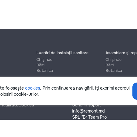
Lucrări de instalații sanitare
Asamblare și repa
Chișinău
Chișinău
Bălți
Bălți
Botanica
Botanica
ite folosește
cookies
. Prin continuarea navigării, îți exprimi acordul
Ajutor
olosirii cookie-urilor.
nțialitate
Cookies
Scrie în suport
info@remont.md
SRL "Br Team Pro"