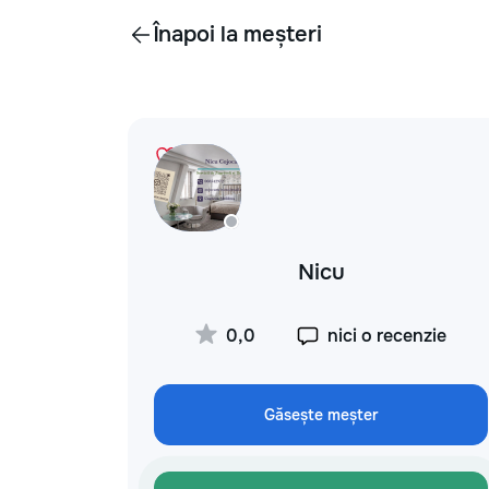
Înapoi la meșteri
Nicu
0,0
nici o recenzie
Găsește meșter