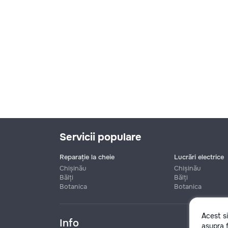
Servicii populare
Reparație la cheie
Lucrări electrice
Chișinău
Chișinău
Bălți
Bălți
Botanica
Botanica
Nume
Acest s
Info
asupra f