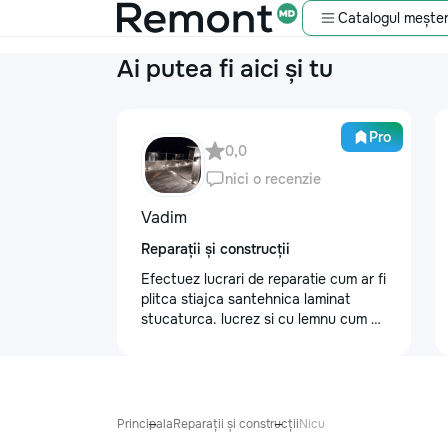
Catalogul meșter
Ai putea fi aici și tu
Pro
0,0
nici o recenzie
Vadim
Reparații și construcții
Efectuez lucrari de reparatie cum ar fi
plitca stiajca santehnica laminat
stucaturca. lucrez si cu lemnu cum ar
fi vagonca cine are nevoe apelati
068368379
Principala
Reparații și construcții
Nicu