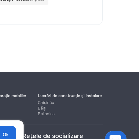
rație mobilier
Lucrări de construcție și instalare
Chișinău
Bălți
Botanica
Ok
Rețele de socializare