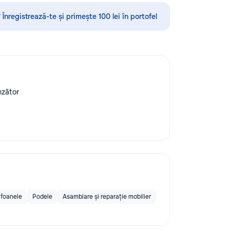
, поэтому ремонт
по математике, английскому языку,
–50% дешевле. ⚙️
русскому языку, румынскому языку,
 Înregistrează-te și primește 100 lei în portofel
пчасти:
биологии, химии, географии и
ко проверенные
другим дисциплинам. Обучение
 аналоги. Что я
проходит онлайн на интерактивной
тиральные и
платформе с использованием
машины,
современных методик и
ы. 🍳
индивидуального подхода.
 индукционные
Подбираем преподавателя с учётом
unzător
шкафы 🍲
уровня подготовки, целей и
ечи, вытяжки 🧹
пожеланий каждого ученика. ✔
ая бытовая
Индивидуальные занятия и мини-
реватели
группы ✔ Подготовка к экзаменам
и все что связано
и поступлению ✔ Помощь по
нтехнические
школьной программе ✔ Обучение
хника сломалась,
взрослых ✔ Бесплатный пробный
лючается? Не
урок
ь новую! Спасем
afoanele
Podele
Asamblare și reparație mobilier