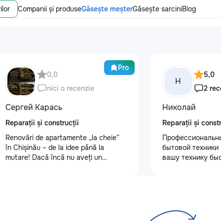
ilor
Companii și produse
Găsește meșter
Găsește sarcini
Blog
Pro
0,0
5,0
Н
nici o recenzie
2 rec
Сергей Карась
Николай
Reparații și construcții
Reparații și constr
Renovări de apartamente „la cheie”
Профессиональн
în Chișinău – de la idee până la
бытовой техники
mutare! Dacă încă nu aveți un
вашу технику быс
design-proiect, nu este o problemă.
гарантией! Мои 
Vă putem realiza un proiect de design
преимущества: ⏱️
personalizat, pentru ca reparația să
Работаем во всех
fie clară, confortabilă și adaptată
пригородах. Маст
bugetului dumneavoastră. Contract +
течение 1–2 часов
Garanție 1–2 ani Încheiem contract,
Цены ниже серви