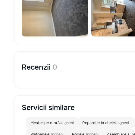
Recenzii
0
Servicii similare
Meșter pe o oră
Reparație la cheie
Ungheni
Ungheni
Plafoanele
Podele
Asamblare și re
Ungheni
Ungheni