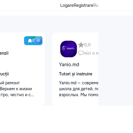
Logare
Registrare
Ru
Pro
0,0
enzii
nici o recenzie
Yanio.md
ucții
Tutori și instruire
ый ремонт
Yanio.md — современная онлайн-
 Вернем к жизни
школа для детей, подростков и
тро, честно и с
взрослых. Мы помогаем ученикам
главные
улучшать знания по школьным
 Выезд на дом:
предметам, готовиться к
 районах и
экзаменам, поступлению и
ер приедет в
достигать личных образовательных
 после заявки. 📉
целей. В нашей команде работают
сных: Работаем
квалифицированные преподаватели