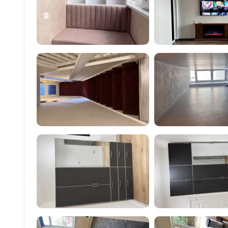
funcționale! Calitatea noastră –
liniștea și confortul dumneavoastră!