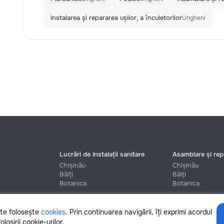
Instalarea și repararea ușilor, a încuietorilor
Ungheni
Lucrări de instalații sanitare
Asamblare și repa
Chișinău
Chișinău
Bălți
Bălți
Botanica
Botanica
ite folosește
cookies
. Prin continuarea navigării, îți exprimi acordul
Ajutor
olosirii cookie-urilor.