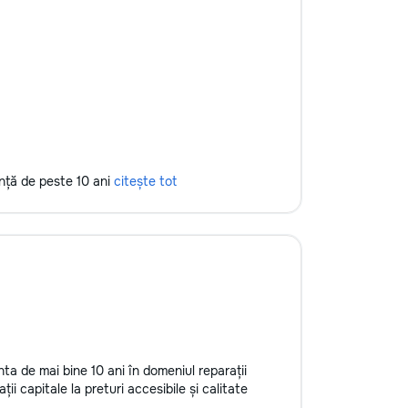
Ремонт и обслуживание окон и
дверей — регулировка дверей и
окон, замена петель, установка
замков. • Ремонт и отделка —
поклейка обоев, заделка трещин,
замена плитки, другие мелкие
отделочные работы. •
Благоустройство и уборка —
помощь в организации
пространства, установке полок, а
ență de peste 10 ani
citește tot
также садоводство и помощь в
уходе за дачей. Почему выбирают
нас? • Профессионализм — опыт и
внимание к деталям, мы заботимся
о качестве работы. • Удобство —
приедем в удобное время, с
необходимыми инструментами. •
Доступные цены — честные
расценки без скрытых затрат. С
нами ваш дом в надежных руках!
Обращайтесь за помощью — мы
ta de mai bine 10 ani în domeniul reparații
решим любую задачу быстро и
ții capitale la preturi accesibile și calitate
качественно.