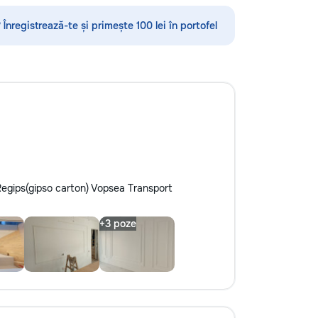
u mai multe detalii
справиться с любыми мелкими
94
ремонтами и задачами в доме и на
 Înregistrează-te și primește 100 lei în portofel
даче! Мы предоставляем широкий
спектр услуг, используя
минимальный набор инструментов,
чтобы помочь вам быстро и
эффективно решить бытовые
проблемы. Наши услуги включают:
• Сборка и разборка мебели —
быстрота и точность в установке
мебели: от стульев до шкафов и
полок. • Монтаж и крепление —
установка картин, зеркал, полок,
 Regips(gipso carton) Vopsea Transport
крючков и штор. Все крепления
надежны и безопасны. • Мелкий
ремонт сантехники — устранение
протечек, замена смесителей,
сливных механизмов, ремонт
унитазов и раковин. •
Электрические работы — замена
розеток, выключателей, лампочек,
подключение бытовой техники. •