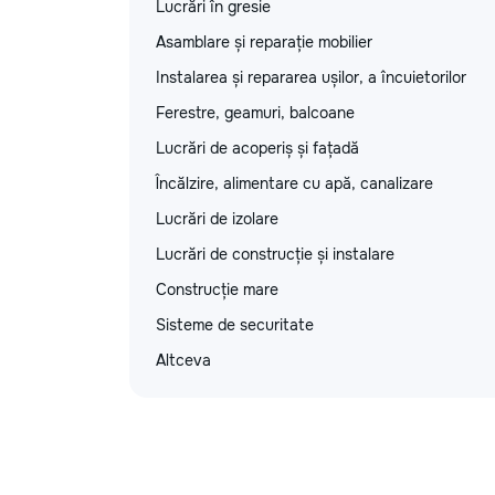
Lucrări în gresie
Asamblare și reparație mobilier
Instalarea și repararea ușilor, a încuietorilor
Ferestre, geamuri, balcoane
Lucrări de acoperiș și fațadă
Încălzire, alimentare cu apă, canalizare
Lucrări de izolare
Lucrări de construcție și instalare
Construcție mare
Sisteme de securitate
Altceva