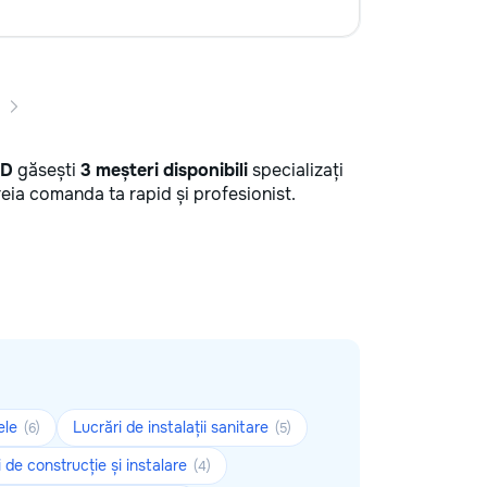
MD
găsești
3 meșteri disponibili
specializați
reia comanda ta rapid și profesionist.
ele
Lucrări de instalații sanitare
(6)
(5)
 de construcție și instalare
(4)