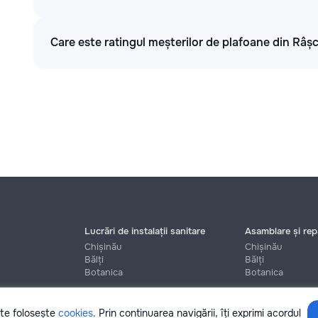
Care este ratingul meșterilor de plafoane din Râș
Lucrări de instalații sanitare
Asamblare și repa
Chișinău
Chișinău
Bălți
Bălți
Botanica
Botanica
ite folosește
cookies
. Prin continuarea navigării, îți exprimi acordul