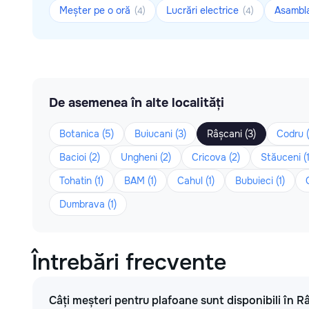
Meșter pe o oră
Lucrări electrice
Asambla
(4)
(4)
De asemenea în alte localități
Botanica (5)
Buiucani (3)
Râșcani (3)
Codru (
Bacioi (2)
Ungheni (2)
Cricova (2)
Stăuceni (1
Tohatin (1)
BAM (1)
Cahul (1)
Bubuieci (1)
Dumbrava (1)
Întrebări frecvente
Câți meșteri pentru plafoane sunt disponibili în R