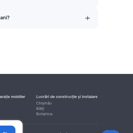
cani?
rație mobilier
Lucrări de construcție și instalare
Chișinău
Bălți
Botanica