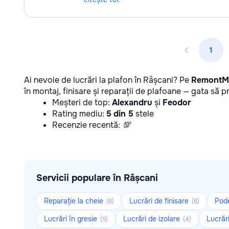
1
Ai nevoie de lucrări la plafon în Râșcani? Pe
Remont
în montaj, finisare și reparații de plafoane — gata să p
Meșteri de top:
Alexandru
și
Feodor
Rating mediu:
5 din 5
stele
Recenzie recentă:
💯
Servicii populare în Râșcani
Reparație la cheie
Lucrări de finisare
Pod
(6)
(6)
Lucrări în gresie
Lucrări de izolare
Lucrări
(5)
(4)