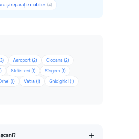
re și reparație mobilier
(4)
3)
Aeroport (2)
Ciocana (2)
)
Străisteni (1)
Sîngera (1)
Orhei (1)
Vatra (1)
Ghidighici (1)
âșcani?