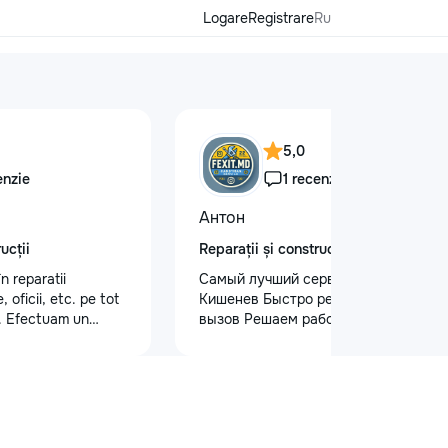
Logare
Registrare
Ru
5,0
enzie
1 recenzie
Антон
ucții
Reparații și construcții
n reparatii
Самый лучший сервис в городе
oficii, etc. pe tot
Кишенев Быстро реагируем на
i. Efectuam un
вызов Решаем работы почти любой
ivitati: tencuiala
сложности Лучшая сфера услуг
tru pereti/ laminat/
предоставляется с нашей стороны
rton /vopsit pereti
Услуги “Муж на час” — Быстро,
ate. La fel efectuam
Надежно, Удобно! Нужна помощь в
tructie:,montam
быту? Наши профессиональные
. interior, exterior
услуги “Муж на час” помогут вам