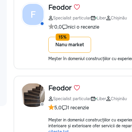
Feodor
F
Specialist particular
Liber
Chișinău
0,0
nici o recenzie
Nanu market
Meșter în domeniul construcțiilor cu experi
Feodor
Specialist particular
Liber
Chișinău
5,0
1 recenzie
Meșter in domeniul construcțiilor cu experien
interioare și exterioare ofer servicii de repara
citește tot