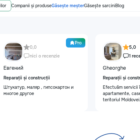
ilor
Companii și produse
Găsește meșter
Găsește sarcini
Blog
Pro
0,0
5,0
nici o recenzie
1 rec
Евгений
Gheorghe
Reparații și construcții
Reparații și constr
Штукатур, маляр , гипсокартон и
Efectuăm servicii î
многое другое
apartamente, case, 
teritoriul Moldove
spectru larg de act
peretilor /chit pen
teracota/ghipsoca
,poduri/ electricit
si lucrari de cons
,renovam,construim