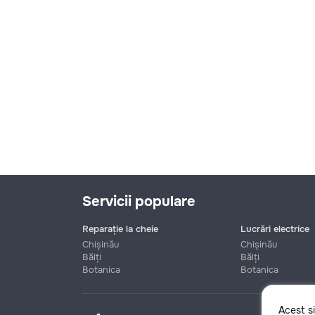
Servicii populare
Reparație la cheie
Lucrări electrice
Chișinău
Chișinău
Bălți
Bălți
Botanica
Botanica
Nume
Acest s