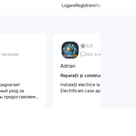
Logare
Registrare
Ru
0,0
o recenzie
nici o recenzie
Adrian
Reparații și construcții
редлагает
Instalații electrice la cel mai înalt nivel
ный уход за
Electrificam case apartamente oficii
ы предоставляем
 кузова для
блеска, ремонт
на лобовом стекле
безопасности.
 оклейку
ами, полировку