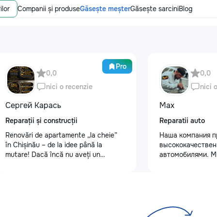
ilor
Companii și produse
Găsește meșter
Găsește sarcini
Blog
Pro
0,0
0,0
nici o recenzie
nici 
Сергей Карась
Max
Reparații și construcții
Reparatii auto
Renovări de apartamente „la cheie”
Наша компания п
în Chișinău – de la idee până la
высококачествен
mutare! Dacă încă nu aveți un
автомобилями. М
design-proiect, nu este o problemă.
услуги полировки
Vă putem realiza un proiect de design
восстановления 
personalizat, pentru ca reparația să
сколов и трещин 
fie clară, confortabilă și adaptată
для обеспечения 
bugetului dumneavoastră. Contract +
Также выполняем
Garanție 1–2 ani Încheiem contract,
защитными пленк