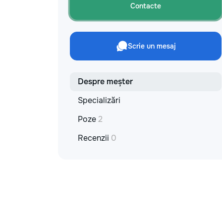
Contacte
Scrie un mesaj
Despre meșter
Specializări
Poze
2
Recenzii
0