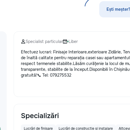
fixăm costul și termenele lucrărilor.
стекла для улуч
Oferim garanție reală pentru toate
ремонт царапин н
Ești meșter?
lucrările executate. Materiale cu
Дополнительно п
reducere Oferim reduceri la
выпрямление вмя
materialele de construcție și finisaj
нанесение защит
prin furnizorii noștri. Raport foto și
тонировку в соот
video săptămânal În fiecare
законодательств
Specialist particular
Liber
săptămână primiți foto și video de pe
салона. Услуги п
șantier, iar dacă doriți, puteți vizita
и антихрому при
Efectuez lucrari: Finisaje Interioare,exterioare Zidărie, Ten
personal obiectul și verifica
стиль, а защитна
de înaltă calitate pentru reparația casei sau apartamentul
desfășurarea lucrărilor. Siguranța
защищает от пов
respect termenele stabilite.Lăsăm curățenie la locul de m
comunicațiilor ascunse Înainte de
придерживаемся
transparente, stabilite de la început.Disponibili în Chișinău
tencuială fotografiem și măsurăm
стандартов обсл
gratuită!📞 Tel: 079275532
instalația electrică, țevile și toate
используя перед
comunicațiile ascunse. După reparație
Доверьте нам за
veți rămâne cu schema comunicațiilor
автомобиле, и он
ascunse și fotografiile tuturor
вас долгие годы.
etapelor importante. Curățenie
profesională Predăm apartamentul
complet pregătit pentru locuit – curat,
Specializări
fără praf și fără deșeuri de
construcție. Prețuri orientative pentru
Lucrări de finisare
Lucrări de construcție și instalare
Altcev