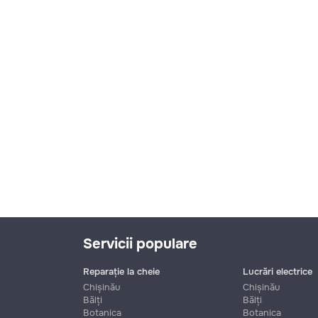
Servicii populare
Reparație la cheie
Lucrări electrice
Chișinău
Chișinău
Bălți
Bălți
Botanica
Botanica
Nume