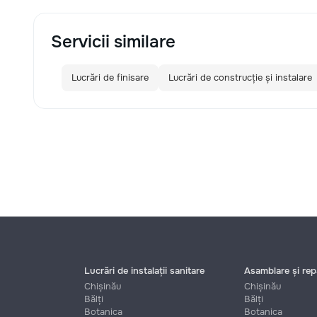
funcționale! Calitatea noastră –
liniștea și confortul dumneavoastră!
Servicii similare
Lucrări de finisare
Lucrări de construcție și instalare
Lucrări de instalații sanitare
Asamblare și repa
Chișinău
Chișinău
Bălți
Bălți
Botanica
Botanica