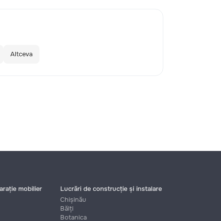
Altceva
rație mobilier
Lucrări de construcție și instalare
Chișinău
Bălți
Botanica