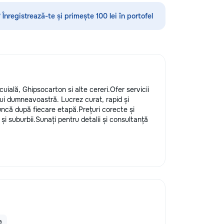
шения видимости и
а кузове.
 Înregistrează-te și primește 100 lei în portofel
редлагаем
тин без покраски,
ных составов,
ветствии с
ом и химчистку
о полировке хрома
дают автомобилю
cuială, Ghipsocarton si alte cereri.Ofer servicii
я пленка на фары
ui dumneavoastră. Lucrez curat, rapid și
реждений. Мы
uncă după fiecare etapă.Prețuri corecte și
 высоких
 și suburbii.Sunați pentru detalii și consultanță
уживания,
овые технологии.
боту о вашем
 будет радовать
a