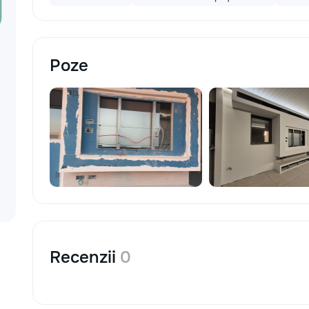
materiale: Prețurile depind de țara
producătorului, brand, colecție și
categoria produsului. Gresie
porțelanată – de la 350–800+ lei/m²
Laminat – de la 180–450+ lei/m²
Poze
Materiale pentru lucrări brute – de la 1
500–2 500 lei/m² de apartament Uși
interioare – de la 2 500–7 000+
lei/set Tavan extensibil – de la 120–
200 lei/m² Calitatea noastră –
confortul dumneavoastră! Realizăm
interiorul cât mai aproape posibil de
proiectul de design, cu atenție la
fiecare detaliu. Contactați-ne pentru
o consultație gratuită și un deviz fără
obligații: 069 376 542 +373 603 31
178 Viber | WhatsApp | Telegram
Disponibili zilnic pentru consultații și
programări. Deviz gratuit Consultanță
Recenzii
0
profesională Soluții pentru orice buget
Reparații executate la timp și cu
responsabilitate. Transformăm ideile
în locuințe confortabile, moderne și