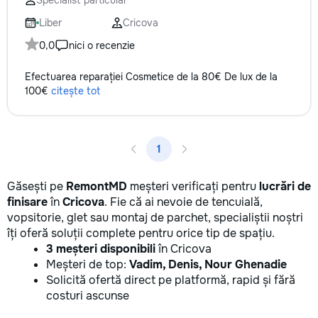
Specialist particular
Liber
Cricova
0,0
nici o recenzie
Efectuarea reparației Cosmetice de la 80€ De lux de la
100€
citește tot
1
Găsești pe
RemontMD
meșteri verificați pentru
lucrări de
finisare
în
Cricova
. Fie că ai nevoie de tencuială,
vopsitorie, glet sau montaj de parchet, specialiștii noștri
îți oferă soluții complete pentru orice tip de spațiu.
3 meșteri disponibili
în Cricova
Meșteri de top:
Vadim, Denis, Nour Ghenadie
Solicită ofertă direct pe platformă, rapid și fără
costuri ascunse