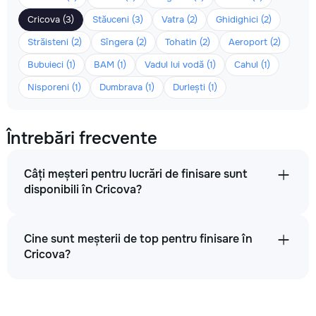
Cricova (3)
Stăuceni (3)
Vatra (2)
Ghidighici (2)
Străisteni (2)
Sîngera (2)
Tohatin (2)
Aeroport (2)
Bubuieci (1)
BAM (1)
Vadul lui vodă (1)
Cahul (1)
Nisporeni (1)
Dumbrava (1)
Durlești (1)
Întrebări frecvente
Câți meșteri pentru lucrări de finisare sunt
disponibili în Cricova?
Cine sunt meșterii de top pentru finisare în
Cricova?