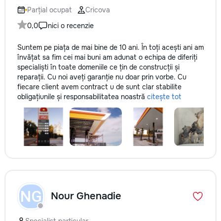
la fiecare detaliu. Contactați-ne
Parțial ocupat
Cricova
pentru o consultație gratuită și un
0,0
nici o recenzie
deviz fără obligații: 069 376 542
+373 603 31 178 Viber | WhatsApp
Suntem pe piața de mai bine de 10 ani. În toți acești ani am
| Telegram Disponibili zilnic pentru
învățat sa fim cei mai buni am adunat o echipa de diferiți
consultații și programări. Deviz
specialiști în toate domeniile ce țin de construcții și
gratuit Consultanță profesională
reparații. Cu noi aveți garanție nu doar prin vorbe. Cu
Soluții pentru orice buget
fiecare client avem contract u de sunt clar stabilite
Reparații executate la timp și cu
obligațiunile și responsabilitatea noastră
citește tot
responsabilitate. Transformăm
ideile în locuințe confortabile,
moderne și funcționale! Calitatea
noastră – liniștea și confortul
dumneavoastră!
NG
Nour Ghenadie