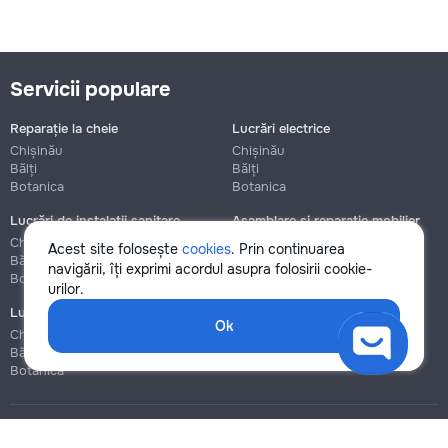
Servicii populare
Reparație la cheie
Lucrări electrice
Chișinău
Chișinău
Bălți
Bălți
Botanica
Botanica
Lucrări de instalații sanitare
Asamblare și reparație mobilier
Chișinău
Chișinău
Acest site folosește
cookies
. Prin continuarea
Bălți
Bălți
navigării, îți exprimi acordul asupra folosirii cookie-
Botanica
Botanica
urilor.
Lucrări de construcție și instalare
Ok
Chișinău
Bălți
Botanica
Blog