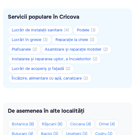
Servicii populare în Cricova
Lucrări de instalații sanitare
Podele
(4)
(3)
Lucrări în gresie
Reparație la cheie
(3)
(3)
Plafoanele
Asamblare și reparație mobilier
(2)
(2)
Instalarea și repararea ușilor, a încuietorilor
(2)
Lucrări de acoperiș și fațadă
(2)
Încălzire, alimentare cu apă, canalizare
(2)
De asemenea în alte localități
Botanica (8)
Râșcani (6)
Ciocana (4)
Orhei (4)
Buiucani (4)
Bacioi (3)
Ungheni (3)
Codru (3)