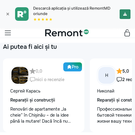
Descarcă aplicația și utilizează RemontMD
×
oriunde
★★★★★
Ai putea fi aici și tu
Pro
0,0
5,0
Н
nici o recenzie
2 rece
Сергей Карась
Николай
Reparații și construcții
Reparații și constru
Renovări de apartamente „la
Профессиональны
cheie” în Chișinău – de la idee
бытовой техники 
până la mutare! Dacă încă nu
жизни вашу техни
aveți un design-proiect, nu este o
честно и с гарант
problemă. Vă putem realiza un
главные преимуще