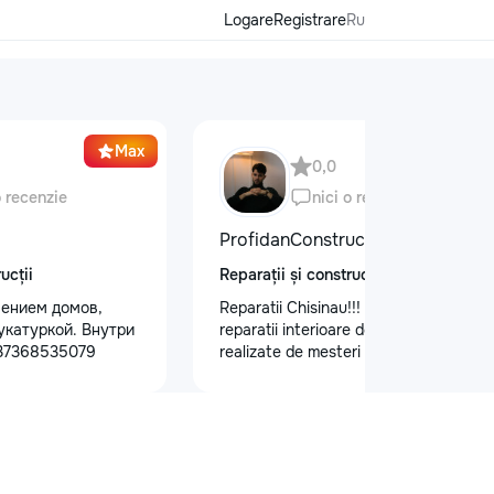
Logare
Registrare
Ru
Max
0,0
o recenzie
nici o recenzie
ProfidanConstruct
ucții
Reparații și construcții
ением домов,
Reparatii Chisinau!!! Oferim servicii de
укатуркой. Внутри
reparatii interioare de calitate,
+37368535079
realizate de mesteri cu experienta.
Ne bazam pe seriozitate, atenție la
detalii si rezultate durabile.
Programează acum o vizita la nr. de
telefon: 079557886