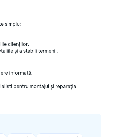
e simplu:
ile clienților.
liile și a stabili termenii.
egere informată.
cialiști pentru montajul și reparația