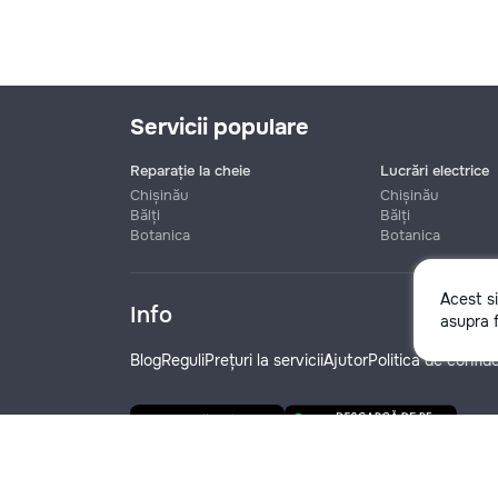
Servicii populare
Reparație la cheie
Lucrări electrice
Chișinău
Chișinău
Bălți
Bălți
Botanica
Botanica
Nume
Acest s
Info
asupra f
Telefon
Blog
Reguli
Prețuri la servicii
Ajutor
Politica de confide
Denumire companie