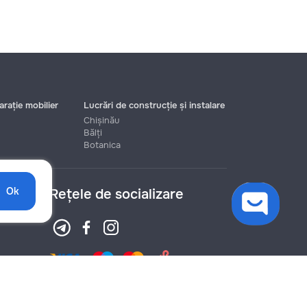
rație mobilier
Lucrări de construcție și instalare
Chișinău
Bălți
Botanica
Ok
Rețele de socializare