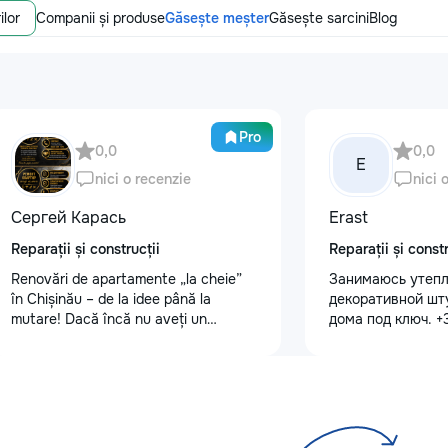
ilor
Companii și produse
Găsește meșter
Găsește sarcini
Blog
Pro
0,0
0,0
E
nici o recenzie
nici 
Сергей Карась
Erast
Reparații și construcții
Reparații și constr
Renovări de apartamente „la cheie”
Занимаюсь утепл
în Chișinău – de la idee până la
декоративной шт
mutare! Dacă încă nu aveți un
дома под ключ. 
design-proiect, nu este o problemă.
Vă putem realiza un proiect de design
personalizat, pentru ca reparația să
fie clară, confortabilă și adaptată
bugetului dumneavoastră. Contract +
Garanție 1–2 ani Încheiem contract,