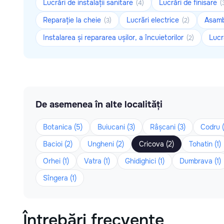
Lucrări de instalații sanitare
Lucrări de finisare
(4)
(
Reparație la cheie
Lucrări electrice
Asambl
(3)
(2)
Instalarea și repararea ușilor, a încuietorilor
Lucr
(2)
De asemenea în alte localități
Botanica (5)
Buiucani (3)
Râșcani (3)
Codru (
Bacioi (2)
Ungheni (2)
Cricova (2)
Tohatin (1)
Orhei (1)
Vatra (1)
Ghidighici (1)
Dumbrava (1)
Sîngera (1)
Întrebări frecvente