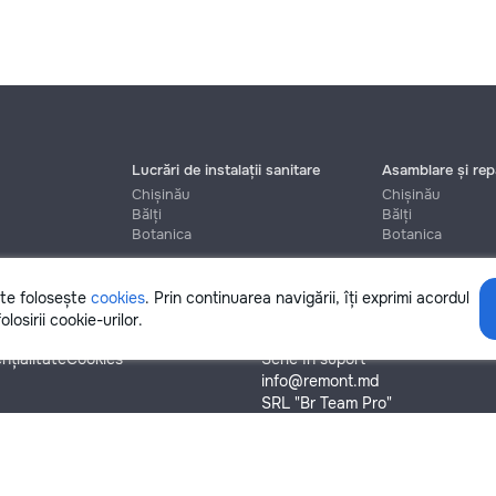
Lucrări de instalații sanitare
Asamblare și repa
Chișinău
Chișinău
Bălți
Bălți
Botanica
Botanica
ite folosește
cookies
. Prin continuarea navigării, îți exprimi acordul
Ajutor
olosirii cookie-urilor.
nțialitate
Cookies
Scrie în suport
info@remont.md
SRL "Br Team Pro"