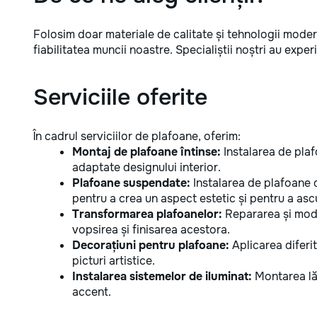
funcționale! Calitatea noastră –
liniștea și confortul dumneavoastră!
Folosim doar materiale de calitate și tehnologii moder
fiabilitatea muncii noastre. Specialiștii noștri au experi
Serviciile oferite
În cadrul serviciilor de plafoane, oferim:
Montaj de plafoane întinse:
Instalarea de plaf
adaptate designului interior.
Plafoane suspendate:
Instalarea de plafoane 
pentru a crea un aspect estetic și pentru a as
Transformarea plafoanelor:
Repararea și mode
vopsirea și finisarea acestora.
Decorațiuni pentru plafoane:
Aplicarea diferit
picturi artistice.
Instalarea sistemelor de iluminat:
Montarea lăm
accent.