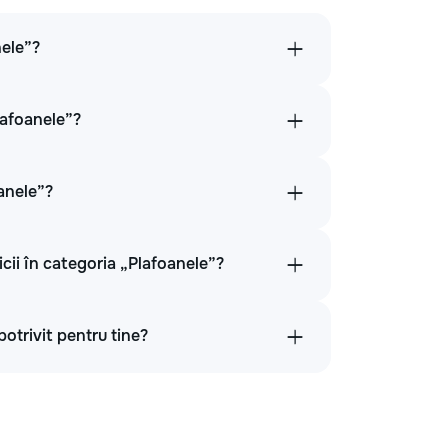
nele”?
lafoanele”?
oanele”?
icii în categoria „Plafoanele”?
potrivit pentru tine?