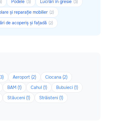
Podele
Lucrări în gresie
3)
(3)
(3)
are și reparație mobilier
(2)
ări de acoperiș și fațadă
(2)
3)
Aeroport (2)
Ciocana (2)
BAM (1)
Cahul (1)
Bubuieci (1)
Stăuceni (1)
Străisteni (1)