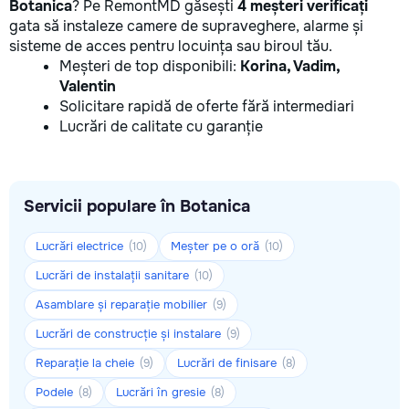
Botanica
? Pe RemontMD găsești
4 meșteri verificați
gata să instaleze camere de supraveghere, alarme și
sisteme de acces pentru locuința sau biroul tău.
Meșteri de top disponibili:
Korina, Vadim,
Valentin
Solicitare rapidă de oferte fără intermediari
Lucrări de calitate cu garanție
Servicii populare în Botanica
Lucrări electrice
Meșter pe o oră
(10)
(10)
Lucrări de instalații sanitare
(10)
Asamblare și reparație mobilier
(9)
Lucrări de construcție și instalare
(9)
Reparație la cheie
Lucrări de finisare
(9)
(8)
Podele
Lucrări în gresie
(8)
(8)