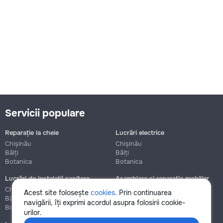
Servicii populare
Reparație la cheie
Lucrări electrice
Chișinău
Chișinău
Bălți
Bălți
Botanica
Botanica
Lucrări de instalații sanitare
Asamblare și reparație mobilier
Chișinău
Chișinău
Acest site folosește
cookies
. Prin continuarea
Bălți
Bălți
navigării, îți exprimi acordul asupra folosirii cookie-
Botanica
Botanica
urilor.