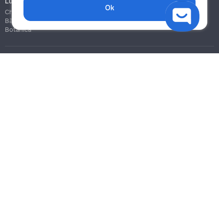
Lucrări de construcție și instalare
Ok
Chișinău
Bălți
Botanica
Blog
Reguli
Prețuri la servicii
Ajutor
Politica de confidențialitate
Cookies
Scrie în suport
info@remont.md
SRL "Br Team Pro"