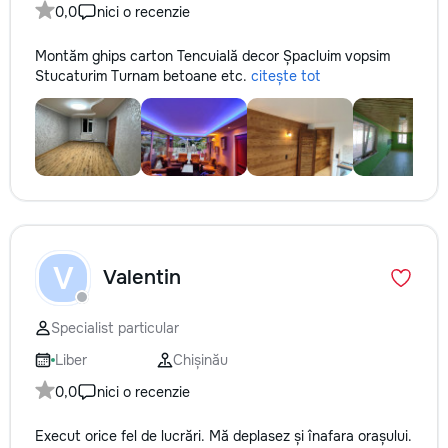
0,0
nici o recenzie
la fiecare detaliu.
pentru o consultație
Montăm ghips carton Tencuială decor Șpacluim vopsim
deviz fără obligați
Stucaturim Turnam betoane etc.
citește tot
+373 603 31 178 Vi
| Telegram Disponibil
consultații și progr
gratuit Consultanță
Soluții pentru orice
Reparații executate
responsabilitate. 
ideile în locuințe co
moderne și funcțion
noastră – liniștea ș
V
Valentin
dumneavoastră!
Specialist particular
Liber
Chișinău
0,0
nici o recenzie
Execut orice fel de lucrări. Mă deplasez și înafara orașului.