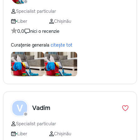
reparație veți răm
comunicațiilor ascu
Specialist particular
fotografiile tuturor
importante. Curățe
Liber
Chișinău
profesională Predă
0,0
nici o recenzie
apartamentul compl
pentru locuit – curat
Curaţenie generala
citește tot
fără deșeuri de con
Prețuri orientative 
materiale: Prețurile
producătorului, bran
categoria produsulu
porțelanată – de l
lei/m² Laminat – d
lei/m² Materiale pen
brute – de la 1 500
de apartament Uși i
V
Vadim
la 2 500–7 000+ le
extensibil – de la 
Calitatea noastră –
Specialist particular
dumneavoastră! Re
interiorul cât mai a
Liber
Chișinău
de proiectul de des