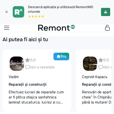
Descarcă aplicația și utilizează RemontMD
×
oriunde
★★★★★
Ai putea fi aici și tu
Pro
0,0
0,0
nici o recenzie
nici o
Vadim
Сергей Карась
Reparații și construcții
Reparații și constru
Efectuez lucrari de reparatie cum
Renovări de aparta
ar fi plitca stiajca santehnica
cheie” în Chișinău –
laminat stucaturca. lucrez si cu
până la mutare! Da
lemnu cum ar fi vagonca cine are
aveți un design-pro
nevoe apelati 068368379
problemă. Vă putem