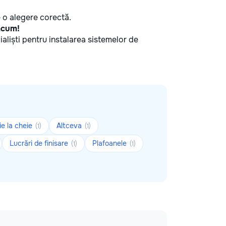
ce o alegere corectă.
 acum!
cialiști pentru instalarea sistemelor de
ie la cheie
Altceva
(1)
(1)
Lucrări de finisare
Plafoanele
(1)
(1)