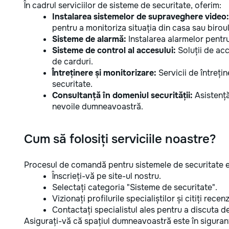
În cadrul serviciilor de sisteme de securitate, oferim:
Instalarea sistemelor de supraveghere video:
pentru a monitoriza situația din casa sau biro
Sisteme de alarmă:
Instalarea alarmelor pentru
Sisteme de control al accesului:
Soluții de acc
de carduri.
Întreținere și monitorizare:
Servicii de întreți
securitate.
Consultanță în domeniul securității:
Asistență
nevoile dumneavoastră.
Cum să folosiți serviciile noastre?
Procesul de comandă pentru sistemele de securitate e
Înscrieți-vă pe site-ul nostru.
Selectați categoria "Sisteme de securitate".
Vizionați profilurile specialiștilor și citiți recenzi
Contactați specialistul ales pentru a discuta det
Asigurați-vă că spațiul dumneavoastră este în siguranț