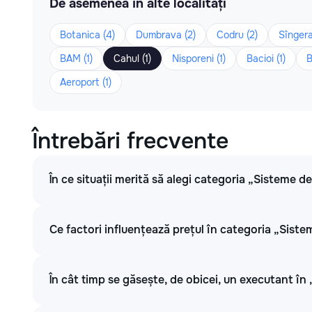
De asemenea în alte localități
Botanica (4)
Dumbrava (2)
Codru (2)
Sîngera
BAM (1)
Cahul (1)
Nisporeni (1)
Bacioi (1)
B
Aeroport (1)
Întrebări frecvente
În ce situații merită să alegi categoria „Sisteme d
Ce factori influențează prețul în categoria „Siste
În cât timp se găsește, de obicei, un executant în