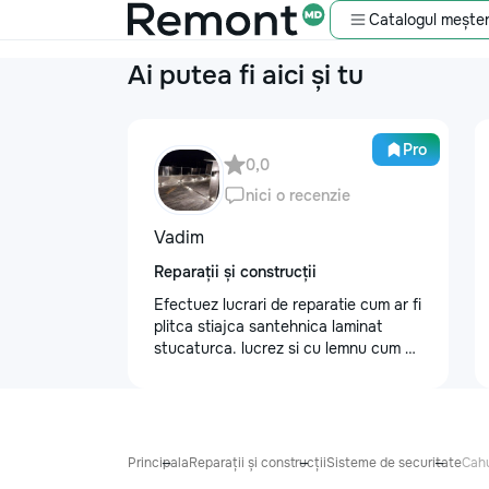
Catalogul meșter
Ai putea fi aici și tu
Pro
0,0
nici o recenzie
Vadim
Reparații și construcții
Efectuez lucrari de reparatie cum ar fi
plitca stiajca santehnica laminat
stucaturca. lucrez si cu lemnu cum ar
fi vagonca cine are nevoe apelati
068368379
Principala
Reparații și construcții
Sisteme de securitate
Cah