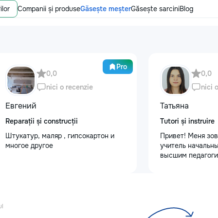
ilor
Companii și produse
Găsește meșter
Găsește sarcini
Blog
Pro
0,0
0,0
nici o recenzie
nici 
Евгений
Татьяна
Reparații și construcții
Tutori și instruire
Штукатур, маляр , гипсокартон и
Привет! Меня зов
многое другое
учитель начальны
высшим педагоги
психологическим
Обучаю с любовь
Предлагаю: Для 
качественную по
✨ обучение чтени
ul
✨ развитие речи 