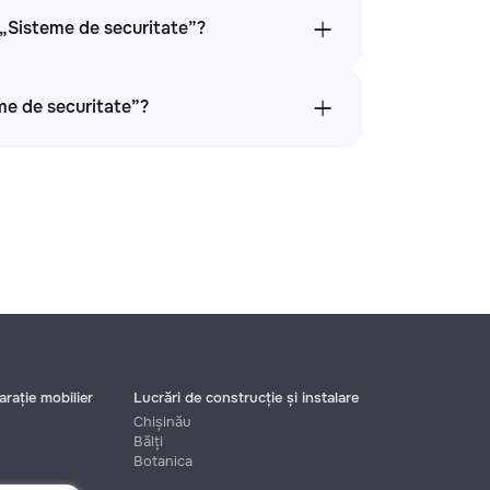
n „Sisteme de securitate”?
me de securitate”?
rație mobilier
Lucrări de construcție și instalare
Chișinău
Bălți
Botanica