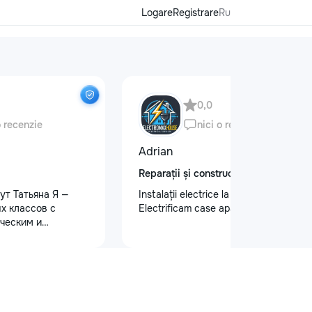
Logare
Registrare
Ru
0,0
o recenzie
nici o recenzie
Adrian
Reparații și construcții
ут Татьяна Я —
Instalații electrice la cel mai înalt nivel
х классов с
Electrificam case apartamente oficii
ческим и
 образованием.
ю и душой!
малышей: ✨
дготовку к школе
ю, письму, счёту
и логического