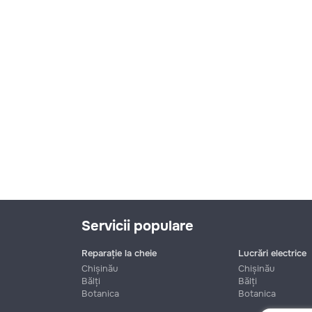
Servicii populare
Reparație la cheie
Lucrări electrice
Chișinău
Chișinău
Bălți
Bălți
Botanica
Botanica
Nume