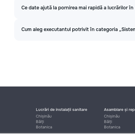
Ce date ajută la pornirea mai rapidă a lucrărilor î
Cum aleg executantul potrivit în categoria „Siste
Lucrări de instalații sanitare
Asamblare și repa
Chișinău
Chișinău
Bălți
Bălți
Botanica
Botanica