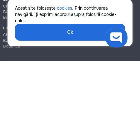
Chișinău
Chișinău
Acest site folosește
cookies
. Prin continuarea
Bălți
Bălți
navigării, îți exprimi acordul asupra folosirii cookie-
Botanica
Botanica
urilor.
Lucrări de construcție și instalare
Ok
Chișinău
Bălți
Botanica
Blog
Reguli
Prețuri la servicii
Ajutor
Politica de confidențialitate
Cookies