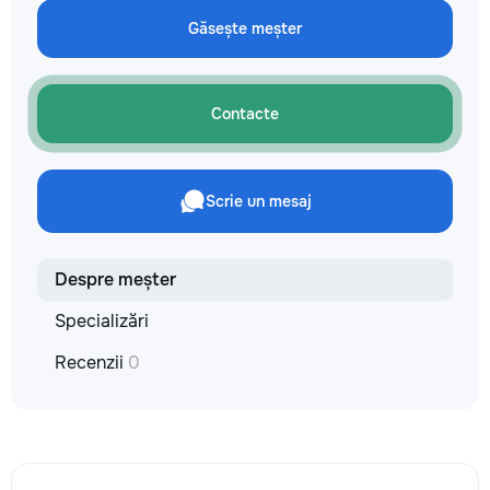
Găsește meșter
Contacte
Scrie un mesaj
Despre meșter
Specializări
Recenzii
0