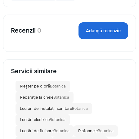
Recenzii
0
Adaugă recenzie
Servicii similare
Meșter pe o oră
Botanica
Reparație la cheie
Botanica
Lucrări de instalații sanitare
Botanica
Lucrări electrice
Botanica
Lucrări de finisare
Plafoanele
Botanica
Botanica