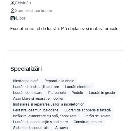
Chișinău
Specialist particular
Liber
Execut orice fel de lucrări. Mă deplasez și înafara orașului.
Specializări
Meșter pe o oră
Reparație la cheie
Lucrări de instalații sanitare
Lucrări electrice
Lucrări de finisare
Plafoanele
Podele
Lucrări în gresie
Asamblare și reparație mobilier
Instalarea și repararea ușilor, a încuietorilor
Ferestre, geamuri, balcoane
Lucrări de acoperiș și fațadă
Încălzire, alimentare cu apă, canalizare
Lucrări de izolare
Lucrări de construcție și instalare
Construcție mare
Sisteme de securitate
Altceva