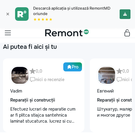
Descarcă aplicația și utilizează RemontMD
×
oriunde
★★★★★
Ai putea fi aici și tu
Pro
0,0
0,0
nici o recenzie
nici o
Vadim
Евгений
Reparații și construcții
Reparații și constru
Efectuez lucrari de reparatie cum
Штукатур, маляр ,
ar fi plitca stiajca santehnica
и многое другое
laminat stucaturca. lucrez si cu
lemnu cum ar fi vagonca cine are
nevoe apelati 068368379