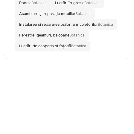
Podele
Lucrări în gresie
Botanica
Botanica
Asamblare și reparație mobilier
Botanica
Instalarea și repararea ușilor, a încuietorilor
Botanica
Ferestre, geamuri, balcoane
Botanica
Lucrări de acoperiș și fațadă
Botanica