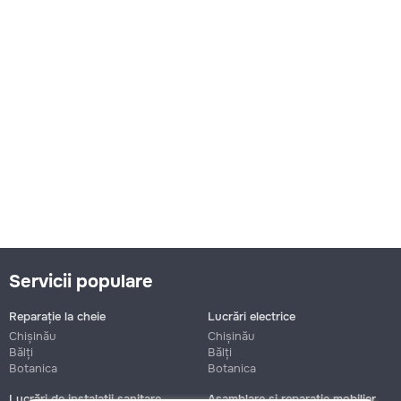
Servicii populare
Reparație la cheie
Lucrări electrice
Chișinău
Chișinău
Bălți
Bălți
Botanica
Botanica
Lucrări de instalații sanitare
Asamblare și reparație mobilier