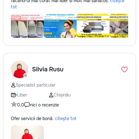
facand-ul mai curat mai liber si mult mai sanatos.
citește
tot
Silvia Rusu
Specialist particular
Liber
Chișinău
0,0
nici o recenzie
Ofer servicii de bonă.
citește tot