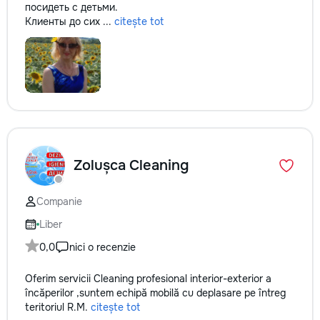
посидеть с детьми.
Клиенты до сих ...
citește tot
Zolușca Cleaning
Companie
Liber
0,0
nici o recenzie
Oferim servicii Cleaning profesional interior-exterior a
încăperilor ,suntem echipă mobilă cu deplasare pe întreg
teritoriul R.M.
citește tot