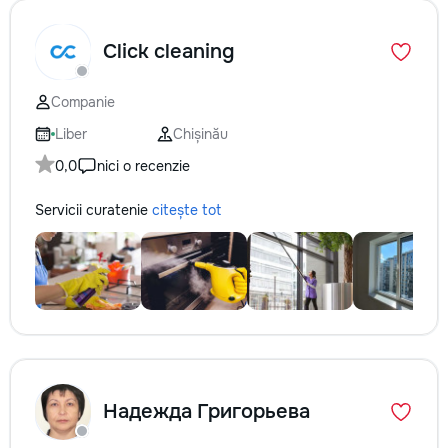
Click cleaning
Companie
Liber
Chișinău
0,0
nici o recenzie
Servicii curatenie
citește tot
Надежда Григорьева