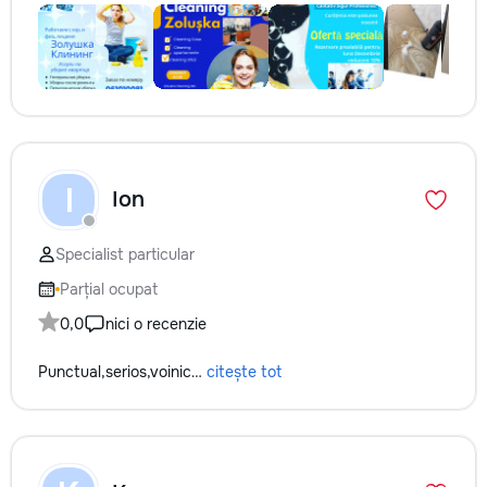
I
Ion
Specialist particular
Parțial ocupat
0,0
nici o recenzie
Punctual,serios,voinic…
citește tot