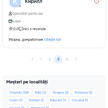
К
Кирилл
Specialist particular
Liber
0,0
nici o recenzie
Уборка, домработник
citește tot
1
2
3
4
Meșteri pe localități
Chișinău (38)
Bălți (3)
Sîngera (2)
Botanica (2)
Codru (1)
Durlești (1)
Râșcani (1)
Ciocana (1)
Criuleni (1)
Nisporeni (1)