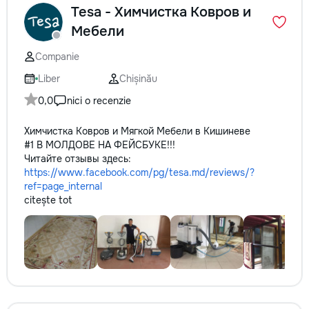
Tesa - Химчистка Ковров и
Мебели
Companie
Liber
Chișinău
0,0
nici o recenzie
Химчистка Ковров и Мягкой Мебели в Кишиневе
#1 В МОЛДОВЕ НА ФЕЙСБУКЕ!!!
Читайте отзывы здесь:
https://www.facebook.com/pg/tesa.md/reviews/?
ref=page_internal
citește tot