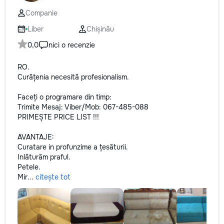
Companie
Liber
Chișinău
0,0
nici o recenzie
RO.
Curățenia necesită profesionalism.
Faceți o programare din timp:
Trimite Mesaj: Viber/Mob: 067-485-088
PRIMEȘTE PRICE LIST !!!
AVANTAJE:
Curatare in profunzime a țesăturii.
Inlăturăm praful.
Petele.
Mir...
citește tot