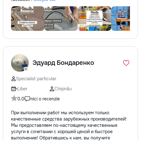
Эдуард Бондаренко
Specialist particular
Liber
Chișinău
0,0
nici o recenzie
При выполнении работ мы используем только
качественные средства зарубежных производителей!
Мы предоставляем по-настоящему качественные
услуги в сочетании с хорошей ценой и быстрое
выполнение! Обратившись к нам, вы получите