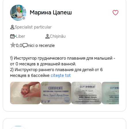
Марина Цапеш
Specialist particular
Liber
Chișinău
0,0
nici o recenzie
1) Инструктор грудничкового плавания для малышей -
от 0 месяцев в домашней ванной.
2) Инструктор раннего плавания для детей от 6
месяцев в бассейне
citește tot