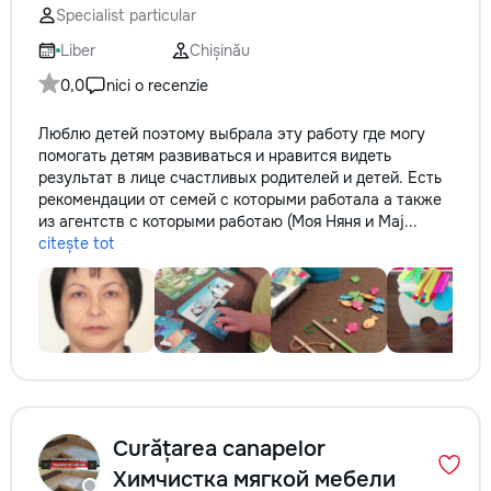
Specialist particular
Liber
Chișinău
0,0
nici o recenzie
Люблю детей поэтому выбрала эту работу где могу
помогать детям развиваться и нравится видеть
результат в лице счастливых родителей и детей. Есть
рекомендации от семей с которыми работала а также
из агентств с которыми работаю (Моя Няня и Maj...
citește tot
Curățarea сanapelor
Химчистка мягкой мебели