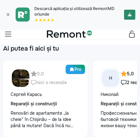
Descarcă aplicația și utilizează RemontMD
×
oriunde
★★★★★
Ai putea fi aici și tu
Pro
0,0
5,0
Н
nici o recenzie
2 rece
Сергей Карась
Николай
Reparații și construcții
Reparații și constru
Renovări de apartamente „la
Профессиональны
cheie” în Chișinău – de la idee
бытовой техники 
până la mutare! Dacă încă nu
жизни вашу техни
aveți un design-proiect, nu este o
честно и с гарант
problemă. Vă putem realiza un
главные преимуще