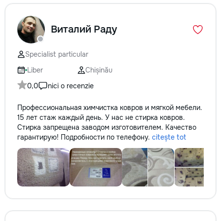
Виталий Раду
Specialist particular
Liber
Chișinău
0,0
nici o recenzie
Профессиональная химчистка ковров и мягкой мебели.
15 лет стаж каждый день. У нас не стирка ковров.
Стирка запрещена заводом изготовителем. Качество
гарантирую! Подробности по телефону.
citește tot