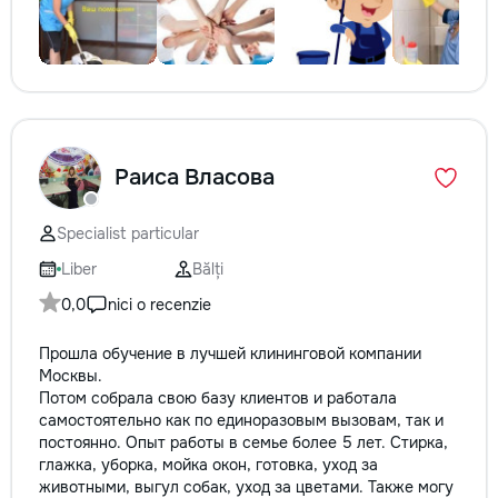
Раиса Власова
Specialist particular
Liber
Bălți
0,0
nici o recenzie
Прошла обучение в лучшей клининговой компании
Москвы.
Потом собрала свою базу клиентов и работала
самостоятельно как по единоразовым вызовам, так и
постоянно. Опыт работы в семье более 5 лет. Стирка,
глажка, уборка, мойка окон, готовка, уход за
животными, выгул собак, уход за цветами. Также могу