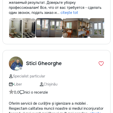
желаемый результат. Доверьте уборку
профессионалам! Все, что от вас требуется - сделать
один звонок, подать заказ и...
citește tot
Stici Gheorghe
Specialist particular
Liber
Chișinău
0,0
nici o recenzie
Oferim servicii de curățire și igienizare a mobilei .
Respectam calitatea muncii noastre si mediul inconjurator