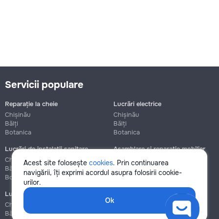
Servicii populare
Reparație la cheie
Lucrări electrice
Chișinău
Chișinău
Bălți
Bălți
Botanica
Botanica
Lucrări de instalații sanitare
Asamblare și reparație mobilier
Chișinău
Chișinău
Acest site folosește
cookies
. Prin continuarea
Bălți
Bălți
navigării, îți exprimi acordul asupra folosirii cookie-
Botanica
Botanica
urilor.
Lucrări de construcție și instalare
Ok
Chișinău
Bălți