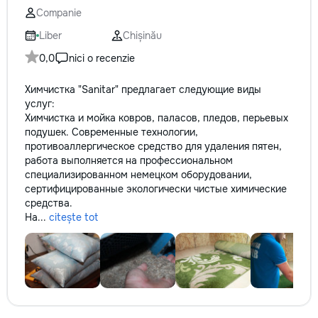
la fiecare detaliu. Contactați-ne
Companie
pentru o consultație gratuită și un
Liber
Chișinău
deviz fără obligații: 069 376 542
+373 603 31 178 Viber | WhatsApp
0,0
nici o recenzie
| Telegram Disponibili zilnic pentru
consultații și programări. Deviz
Химчистка "Sanitar" предлагает следующие виды
gratuit Consultanță profesională
услуг:
Soluții pentru orice buget
Химчистка и мойка ковров, паласов, пледов, перьевых
Reparații executate la timp și cu
подушек. Современные технологии,
responsabilitate. Transformăm
противоаллергическое средство для удаления пятен,
ideile în locuințe confortabile,
работа выполняется на профессиональном
moderne și funcționale! Calitatea
специализированном немецком оборудовании,
noastră – liniștea și confortul
сертифицированные экологически чистые химические
dumneavoastră!
средства.
На...
citește tot