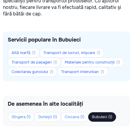
specialiști pentru transportul produselor. Cu ajutorul
nostru, fiecare livrare va fi efectuată rapid, calitativ și
fără bătăi de cap.
Servicii populare în Bubuieci
Altă marfă
Transport de lucruri, mișcare
(1)
(1)
Transport de pasageri
Materiale pentru construcții
(1)
(1)
Colectarea gunoiului
Transport interurban
(1)
(1)
De asemenea în alte localități
Sîngera (1)
Durlești (1)
Ciocana (1)
Bubuieci (1)