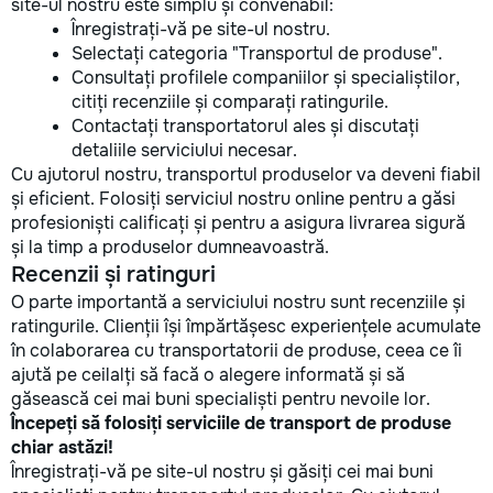
site-ul nostru este simplu și convenabil:
Înregistrați-vă pe site-ul nostru.
Selectați categoria "Transportul de produse".
Consultați profilele companiilor și specialiștilor,
citiți recenziile și comparați ratingurile.
Contactați transportatorul ales și discutați
detaliile serviciului necesar.
Cu ajutorul nostru, transportul produselor va deveni fiabil
și eficient. Folosiți serviciul nostru online pentru a găsi
profesioniști calificați și pentru a asigura livrarea sigură
și la timp a produselor dumneavoastră.
Recenzii și ratinguri
O parte importantă a serviciului nostru sunt recenziile și
ratingurile. Clienții își împărtășesc experiențele acumulate
în colaborarea cu transportatorii de produse, ceea ce îi
ajută pe ceilalți să facă o alegere informată și să
găsească cei mai buni specialiști pentru nevoile lor.
Începeți să folosiți serviciile de transport de produse
chiar astăzi!
Înregistrați-vă pe site-ul nostru și găsiți cei mai buni