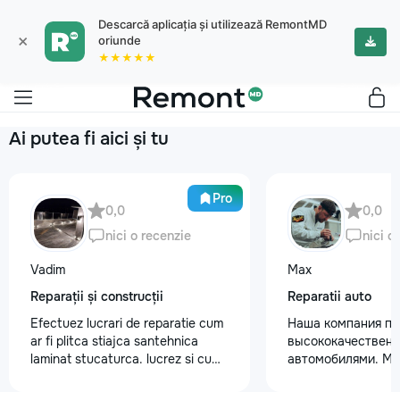
Descarcă aplicația și utilizează RemontMD
×
oriunde
★★★★★
Ai putea fi aici și tu
Pro
0,0
0,0
nici o recenzie
nici o
Vadim
Max
Reparații și construcții
Reparatii auto
Efectuez lucrari de reparatie cum
Наша компания пр
ar fi plitca stiajca santehnica
высококачественн
laminat stucaturca. lucrez si cu
автомобилями. М
lemnu cum ar fi vagonca cine are
предоставляем ус
nevoe apelati 068368379
полировки кузова 