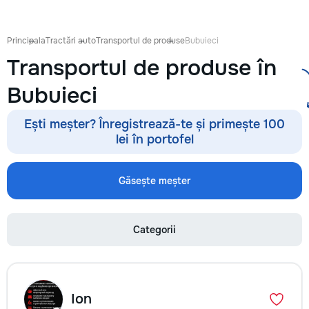
восстановления б
сколов и трещин 
стекле для обеспе
Principala
Tractări auto
Transportul de produse
Bubuieci
безопасности. Та
Transportul de produse în
оклейку защитным
полировку стекла 
Bubuieci
улучшения видимо
царапин на кузове
Дополнительно пр
Ești meșter? Înregistrează-te și primește 100
выпрямление вмят
lei în portofel
покраски, нанесе
составов, тониров
соответствии с
Găsește meșter
законодательство
салона. Услуги по
хрома и антихром
Categorii
автомобилю стиль
пленка на фары з
повреждений. Мы
придерживаемся 
стандартов обслу
Ion
используя передо