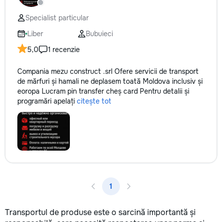
технологии. Дове
заботу о вашем а
Specialist particular
он будет радовать
годы.
Liber
Bubuieci
5,0
1 recenzie
Compania mezu construct .srl Ofere servicii de transport
de mărfuri și hamali ne deplasem toată Moldova inclusiv și
eoropa Lucram pin transfer cheș card Pentru detalii și
programări apelați
citește tot
1
Transportul de produse este o sarcină importantă și