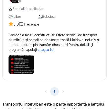
не включается? Не спешите
покупать новую! Спасем ваш
Specialist particular
бюджет.
Liber
Bubuieci
5,0
1 recenzie
Compania mezu construct .srl Ofere servicii de transport
de mărfuri și hamali ne deplasem toată Moldova inclusiv și
eoropa Lucram pin transfer cheș card Pentru detalii și
programări apelați
citește tot
1
Transportul interurban este o parte importantă a lanțului