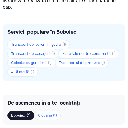
livrare va fi realizată rapid, cu calitate și fără bătăi de
cap.
Servicii populare în Bubuieci
Transport de lucruri, mișcare
(1)
Transport de pasageri
Materiale pentru construcții
(1)
(1)
Colectarea gunoiului
Transportul de produse
(1)
(1)
Altă marfă
(1)
De asemenea în alte localități
Bubuieci (1)
Ciocana (1)