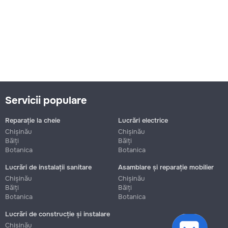
Servicii populare
Reparație la cheie
Lucrări electrice
Chișinău
Chișinău
Bălți
Bălți
Botanica
Botanica
Lucrări de instalații sanitare
Asamblare și reparație mobilier
Chișinău
Chișinău
Bălți
Bălți
Botanica
Botanica
Lucrări de construcție și instalare
cookies
Chișinău