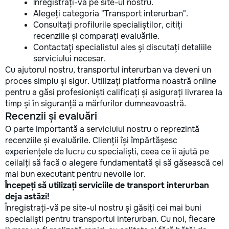
Înregistrați-vă pe site-ul nostru.
Alegeți categoria "Transport interurban".
Consultați profilurile specialiștilor, citiți
recenziile și comparați evaluările.
Contactați specialistul ales și discutați detaliile
serviciului necesar.
Cu ajutorul nostru, transportul interurban va deveni un
proces simplu și sigur. Utilizați platforma noastră online
pentru a găsi profesioniști calificați și asigurați livrarea la
timp și în siguranță a mărfurilor dumneavoastră.
Recenzii și evaluări
O parte importantă a serviciului nostru o reprezintă
recenziile și evaluările. Clienții își împărtășesc
experiențele de lucru cu specialiști, ceea ce îi ajută pe
ceilalți să facă o alegere fundamentată și să găsească cel
mai bun executant pentru nevoile lor.
Începeți să utilizați serviciile de transport interurban
deja astăzi!
Înregistrați-vă pe site-ul nostru și găsiți cei mai buni
specialiști pentru transportul interurban. Cu noi, fiecare