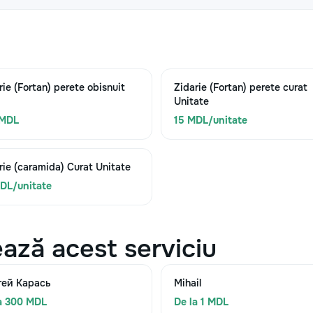
rie (Fortan) perete obisnuit
Zidarie (Fortan) perete curat
Unitate
 MDL
15 MDL/unitate
rie (caramida) Curat Unitate
DL/unitate
ază acest serviciu
гей Карась
Mihail
a 300 MDL
De la 1 MDL