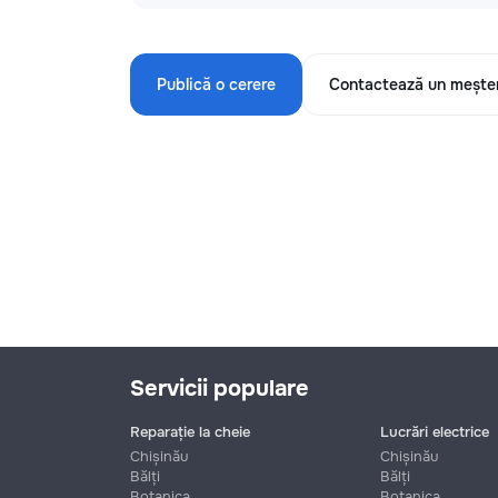
Publică o cerere
Contactează un mește
Servicii populare
Reparație la cheie
Lucrări electrice
Chișinău
Chișinău
Bălți
Bălți
Botanica
Botanica