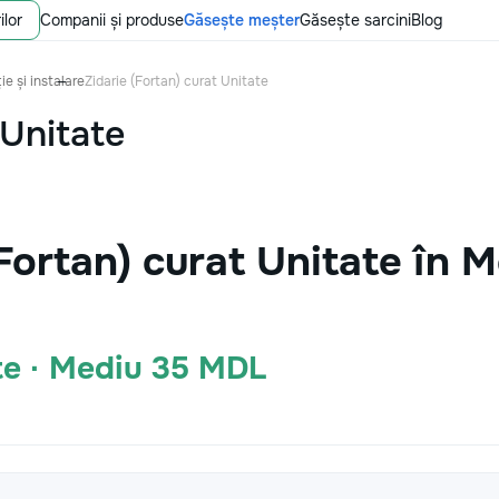
ilor
Companii și produse
Găsește meșter
Găsește sarcini
Blog
ie și instalare
Zidarie (Fortan) curat Unitate
 Unitate
(Fortan) curat Unitate în 
te · Mediu 35 MDL