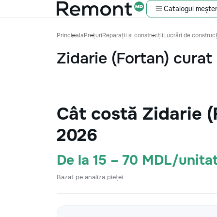
Catalogul meșter
Principala
Prețuri
Reparații și construcții
Lucrări de construcț
Zidarie (Fortan) curat
Cât costă Zidarie 
2026
De la 15 – 70 MDL/unita
Bazat pe analiza pieței