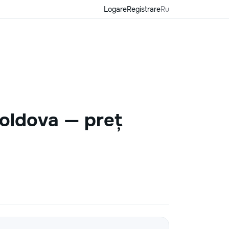
Logare
Registrare
Ru
Moldova — preț