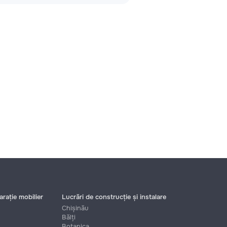
rație mobilier
Lucrări de construcție și instalare
Chișinău
Bălți
Botanica