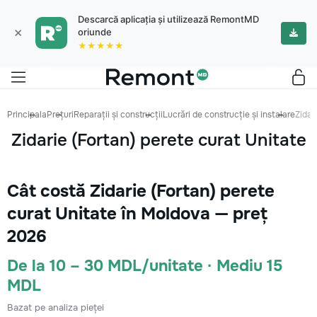
Descarcă aplicația și utilizează RemontMD
×
oriunde
★★★★★
Principala
Prețuri
Reparații și construcții
Lucrări de construcție și instalare
Zidar
Zidarie (Fortan) perete curat Unitate
Cât costă Zidarie (Fortan) perete
curat Unitate în Moldova — preț
2026
De la 10 – 30 MDL/unitate · Mediu 15
MDL
Bazat pe analiza pieței