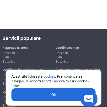
Servicii populare
Reparație la cheie
Lucrări electrice
Chișinău
Chișinău
Bălți
Bălți
Botanica
Botanica
Lucrări de instalații sanitare
Asamblare și reparație mobilier
Chișinău
Chișinău
Acest site folosește
cookies
. Prin continuarea
Bălți
Bălți
navigării, îți exprimi acordul asupra folosirii cookie-
Botanica
Botanica
urilor.
Lucrări de construcție și instalare
Ok
Chișinău
Bălți
Botanica