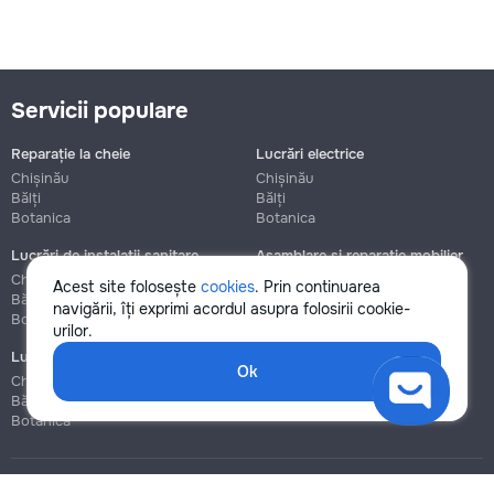
Servicii populare
Reparație la cheie
Lucrări electrice
Chișinău
Chișinău
Bălți
Bălți
Botanica
Botanica
Lucrări de instalații sanitare
Asamblare și reparație mobilier
Chișinău
Chișinău
Acest site folosește
cookies
. Prin continuarea
Bălți
Bălți
navigării, îți exprimi acordul asupra folosirii cookie-
Botanica
Botanica
urilor.
Lucrări de construcție și instalare
Ok
Chișinău
Bălți
Botanica