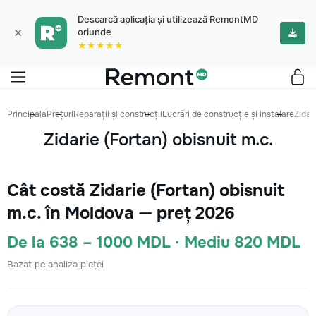
Descarcă aplicația și utilizează RemontMD
×
oriunde
★★★★★
Principala
Prețuri
Reparații și construcții
Lucrări de construcție și instalare
Zidar
Zidarie (Fortan) obisnuit m.c.
Cât costă Zidarie (Fortan) obisnuit
m.c. în Moldova — preț 2026
De la 638 – 1000 MDL · Mediu 820 MDL
Bazat pe analiza pieței