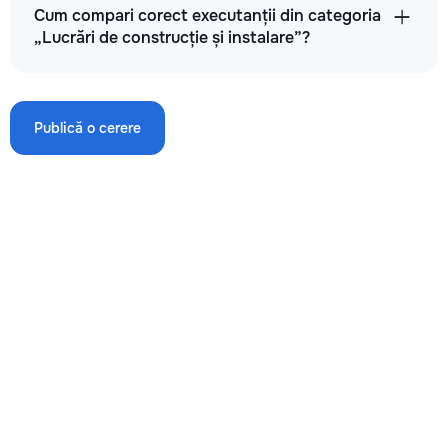
Cum compari corect executanții din categoria
„Lucrări de construcție și instalare”?
→
Publică o cerere
Zidărie a pereților exteriori din cărămidă roșie m2
170
280
400
m²
→
Zidărie a pereților exteriori din blocuri ceramice
380x248x238mm m2