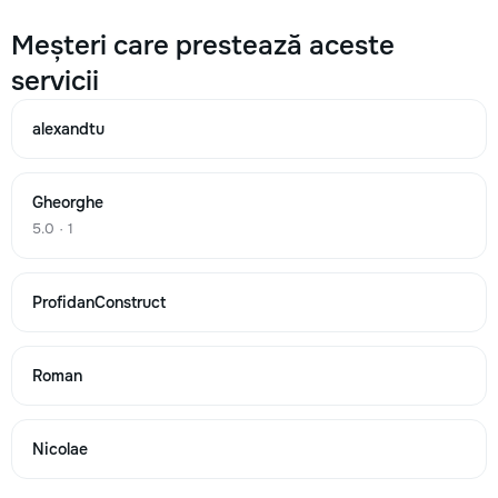
Meșteri care prestează aceste
Zidarie (Fortan) perete curat Unitate
servicii
10
alexandtu
15
30
Gheorghe
5.0 · 1
unitate
ProfidanConstruct
→
Roman
Zidarie (Cotelet) m.c.
495
Nicolae
563