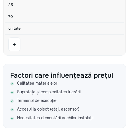
35
70
unitate
→
Zidarie (Fortan) perete obisnuit m.c.
Factori care influențează prețul
640
Calitatea materialelor
730
Suprafața și complexitatea lucrării
Termenul de execuție
900
Accesul la obiect (etaj, ascensor)
Necesitatea demontării vechilor instalații
→