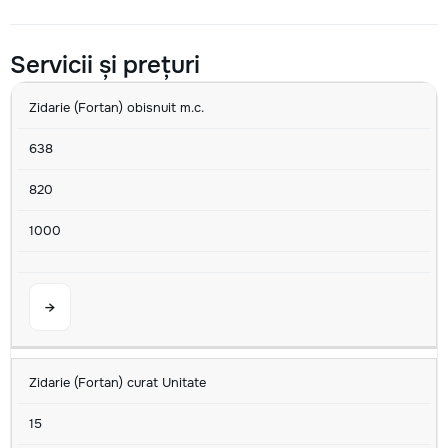
Servicii și prețuri
SERVICIU
MIN
AVG
MAX
U/M
Zidarie (Fortan) obisnuit m.c.
638
820
1000
→
Zidarie (Fortan) curat Unitate
15