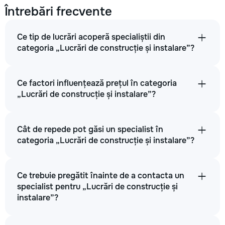
Zidarie (caramida) Curat Unitate
Întrebări frecvente
5
Ce tip de lucrări acoperă specialiștii din
10
categoria „Lucrări de construcție și instalare”?
20
Ce factori influențează prețul în categoria
unitate
„Lucrări de construcție și instalare”?
→
Cât de repede pot găsi un specialist în
categoria „Lucrări de construcție și instalare”?
Zidarie (piatra bruta) m.c.
550
Ce trebuie pregătit înainte de a contacta un
specialist pentru „Lucrări de construcție și
900
instalare”?
1200