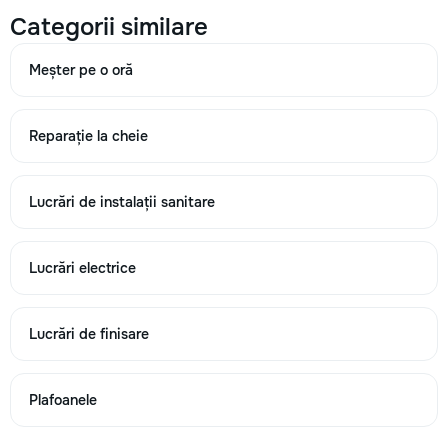
Categorii similare
840
Meșter pe o oră
→
Reparație la cheie
Zidarie (caramida) obisnuit m.c.
Lucrări de instalații sanitare
770
1060
Lucrări electrice
2000
Lucrări de finisare
→
Plafoanele