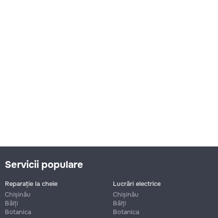
Servicii populare
Reparație la cheie
Lucrări electrice
Chișinău
Chișinău
Bălți
Bălți
Botanica
Botanica