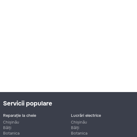
Servicii populare
Reparație la cheie
Lucrări electrice
Chișinău
Chișinău
Bălți
Bălți
Botanica
Botanica