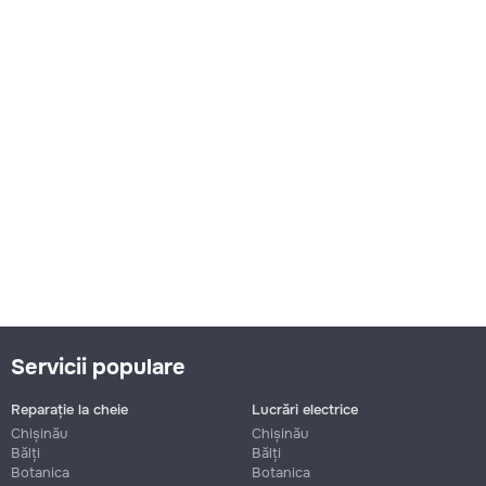
Servicii populare
Reparație la cheie
Lucrări electrice
Chișinău
Chișinău
Bălți
Bălți
Botanica
Botanica