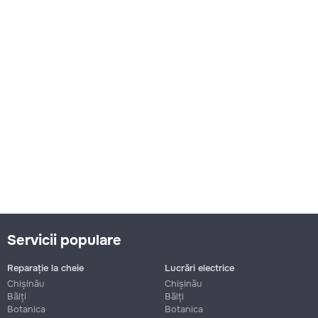
Servicii populare
Reparație la cheie
Lucrări electrice
Chișinău
Chișinău
Bălți
Bălți
Botanica
Botanica